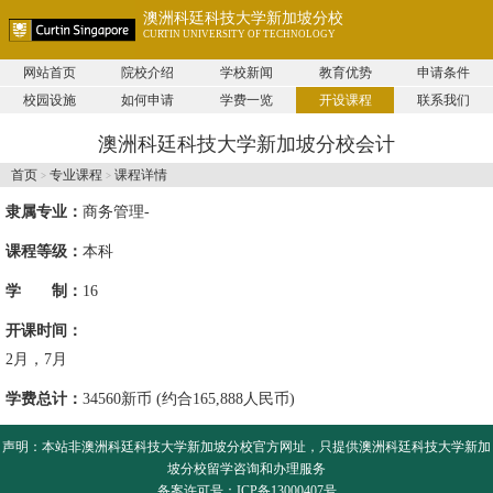
澳洲科廷科技大学新加坡分校
CURTIN UNIVERSITY OF TECHNOLOGY
网站首页
院校介绍
学校新闻
教育优势
申请条件
校园设施
如何申请
学费一览
开设课程
联系我们
澳洲科廷科技大学新加坡分校会计
首页
专业课程
课程详情
>
>
隶属专业：
商务管理-
课程等级：
本科
学 制：
16
开课时间：
2月，7月
学费总计：
34560新币 (约合165,888人民币)
声明：本站非
澳洲科廷科技大学新加坡分校
官方网址，只提供澳洲科廷科技大学新加
坡分校留学咨询和办理服务
备案许可号：ICP备13000407号