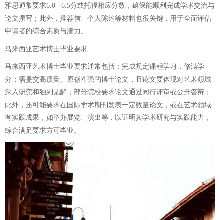
雅思通常要求6.0 - 6.5分或托福相应分数，确保能顺利完成学术交流与
论文撰写；此外，推荐信、个人陈述等材料也很关键，用于全面评估
申请者的综合素质与潜力。
马来西亚艺术博士毕业要求
马来西亚艺术博士毕业要求通常包括：完成规定课程学习，修满学
分；需提交高质量、原创性强的博士论文，且论文要体现对艺术领域
深入研究和独到见解；部分院校要求论文通过同行评审或公开答辩；
此外，还可能要求在国际学术期刊发表一定数量论文，或在艺术领域
有实践成果，如举办展览、演出等，以证明其学术研究与实践能力，
综合满足要求方可毕业。