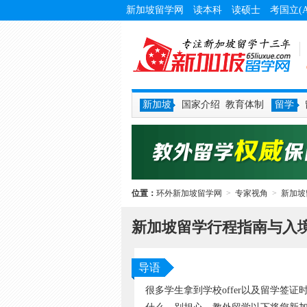
新加坡留学网
读本科
读硕士
考国立(
新加坡
国家介绍
教育体制
留学
位置：
环外新加坡留学网
>
专家视角
>
新加坡
新加坡留学行程指南与入
导语
很多学生拿到学校offer以及留学