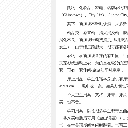
购物：化妆品、家电、名牌衣物都比国内
（Chinatown）、City Link、Suntec Cit
其它：新加坡不鼓励饮酒，大多数场
药品类：感冒药，清火消炎药，腹泻
消化不良。新加坡医药费挺贵, 常用
女生），由于纬度跨越大，很可能有各
衣物：在新加坡常穿的有T 恤、牛
夹克衫或运动上衣，为的是在较冷的空
双，再有一双休闲/旅游鞋平时穿穿，
床上用品：学生住宿本身提供有床垫
45x70cm），毛巾被一条。如果方便
个人卫生用具：茶杯、牙膏、牙刷、
买，也不贵。
学习用具：以往很多学生都带文曲星
（将来买电脑后可用《金山词霸》）。
书，在学英语期间空闲时翻看。书写工