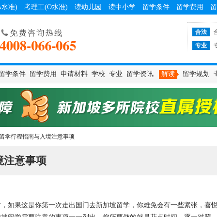
A水准)
考理工(O水准)
读幼儿园
读中小学
留学条件
留学费用
留
合法
专业
留学条件
留学费用
申请材料
学校
专业
留学资讯
解读
留学规划
留学行程指南与入境注意事项
境注意事项
签证时，如果这是你第一次走出国门去新加坡留学，你难免会有一些紧张，喜