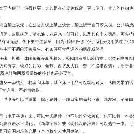
便宜，值得购买，尤其是在机场免税店，更加便宜。常去的购物地点有：乌
y。
合禁止吸烟，在公交系统上禁止饮食，禁止携带香口胶入境。公共场所
药，皮肤病药，清凉油，花露水，创可贴，以及其它个人药品。可备些
药品有备无患。但不要带过多量，因为可能相当多的药品还没使用就过了保
种生理不调的现象发生。有条件可带些调养的药品或补品。
仔裤、长裤、休闲短裤等夏季着装，校园内衣着比较随意，此类衣物可以
调间御寒。较好的衬衫、领带、西裤及皮鞋一套（不必带西装），用于非
一双凉鞋和两双质量好的拖鞋也是必要的。
及一套枕头、枕套和床单，其它床上用品可以就地购买，从国内带的话
也可带凉席。不必带蚊帐。
毛巾等可以适量带，除牙刷外，一般日常用品都不贵。洗发液、浴液由
（电子字典）来，可以考虑携带，但不能过分依赖它。也可以带一本英
为防汉语水平退化，《新华字典》或《现代汉语辞典》可以选带一本。可
具可在国内准备充足（本地较少人使用钢笔）。