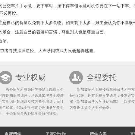
公交车挥手示意，要下车时，按下停车钮示意司机你要在下一站下车。
不必再按。
注意自己的食量以免剩下太多食物。如果剩下太多，摊主会认为你不喜欢
的场合，注意自己的着装和言谈，尊重别人也是尊重自己。
取笑。
或者寻找法律途径。大声吵闹或武力只会越弄越遭。
专业权威
全程委托
教外留学所有顾问老师除上岗前三个
新加坡多所学校授权教外留学为中方
月理论知识培训外，均送新加坡各学校进
招生代表，拥有学校直申通道；开发并实
行实地访问参观以及校方专业培训，而且
施《新加坡留学入学评估系统》，对接校
每年如此，保障学生咨询办理服务的专业
方数据库提高入学准确率。
性，千余案例是教外留学最好的证实。
申请留学
留学方案
其