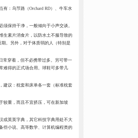
节路（Orchard RD）、牛车水
必须保持干净，一般倾向于小声交谈。
维生素片消食片，以防水土不服导致的
质期。另外，对于体质弱的人（特别是
日常穿着，但不必携带过多。另可带一
常难得的正式场合用。球鞋可多带几
，建议：枕套和床单各一套（标准枕套
于较重，而且不宜挤压，可在新加坡
汉或英英字典，其它科技字典用处不大
备些小说、高等数学、计算机编程类的