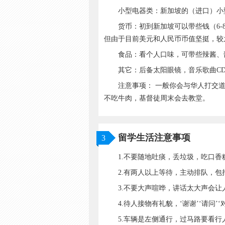
小型电器类：新加坡的（进口）小型电
货币：初到新加坡可以带些钱（6-8
但由于目前美元和人民币币值坚挺，较
食品：看个人口味，可带些辣酱、酱
其它：后备太阳眼镜，音乐歌曲CD，
注意事项： 一般你会与华人打交道
不吃牛肉，基督徒周末会去教堂。
留学生活注意事项
3
1.不要随地吐痰，丢垃圾，吃口香
2.有两人以上等待，主动排队，包
3.不要大声喧哗，讲话太大声会让
4.待人接物有礼貌，‘谢谢’‘请问’‘
5.车辆是左侧通行，过马路要看行