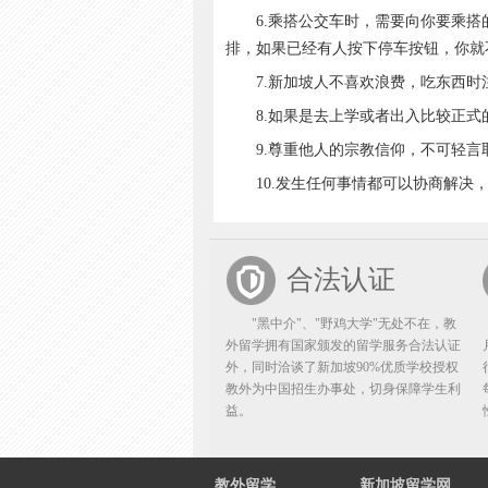
6.乘搭公交车时，需要向你要乘搭的
排，如果已经有人按下停车按钮，你就
7.新加坡人不喜欢浪费，吃东西时
8.如果是去上学或者出入比较正式
9.尊重他人的宗教信仰，不可轻言
10.发生任何事情都可以协商解决，
合法认证
"黑中介"、"野鸡大学"无处不在，教
外留学拥有国家颁发的留学服务合法认证
外，同时洽谈了新加坡90%优质学校授权
教外为中国招生办事处，切身保障学生利
益。
教外留学
新加坡留学网