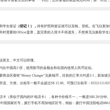
加坡留学需要注意的事项一一列出，您所要做的就是花点时间，逐一对照
和学生签证
（切记！），
持有护照和签证就可以安检、登机。在飞往新加
时需要给Officer盖章，盖完章的入境卡不得遗失，不然将无法换取学生
说英文，中文可以听懂。
比中国高3 倍，使用新币的金额会和在国内使用人民币近似。
都有“Money Changer”兑换钱币，目前的汇率大约是5:1，新加
。出租车一般不会超过S$ 15.00。可预订出租车：65521111/6552
类似于国内的IP 电话卡），各种卡价格不一，一般是S$0.20/分钟。拨
国国家区号，拨打手机不用加地区区号，例如：拨打中国沈阳电话88615411：001