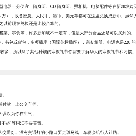
器十分便宜，随身听、CD 随身听、照相机、电脑配件等在新加坡购
 万），以备应急。人民币、港币、美元等都可在这里兑换成新币。虽然
之以前现在兑换还是比较合算的。
菜、零食等，许多新加坡不一定有，但是大部分食品还是可以买到的。
书包或背包，多项插座（国际英标插座），亲友相册。电源也是220 
较多，所以除了其他种族的宗教礼节你需要了解华人的宗教礼节和习惯。
糖。
括付款，上公交车等。
人误以为你在生气。
对不起’等词汇不要吝啬。
人交通灯。没有交通灯的小路口要走斑马线，车辆会给行人让路。