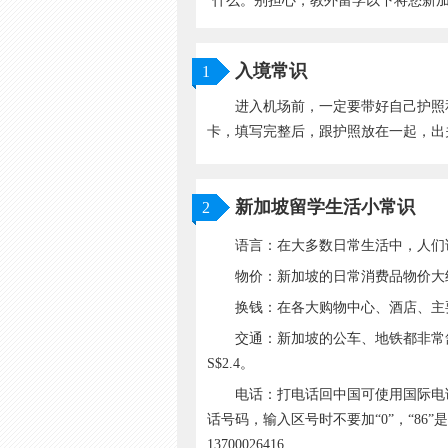
什么。别担心，教外留学以下将您新
入境常识
1
进入机场前，一定要带好自己护照
卡，填写完整后，跟护照放在一起，出关
新加坡留学生活小常识
2
语言：在大多数日常生活中，人们
物价：新加坡的日常消费品物价大约
换钱：在各大购物中心、酒店、主要商业区
交通：新加坡的公车、地铁都非常舒适、方便
S$2.4。
电话：打电话回中国可使用国际电话卡（
话号码，输入区号时不要加“0”，“86”是中
13700026416.