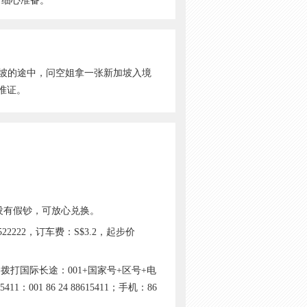
，细心准备。
坡的途中，问空姐拿一张新加坡入境
准证。
坡没有假钞，可放心兑换。
2222，订车费：S$3.2，起步价
打国际长途：001+国家号+区号+电
 86 24 88615411；手机：86