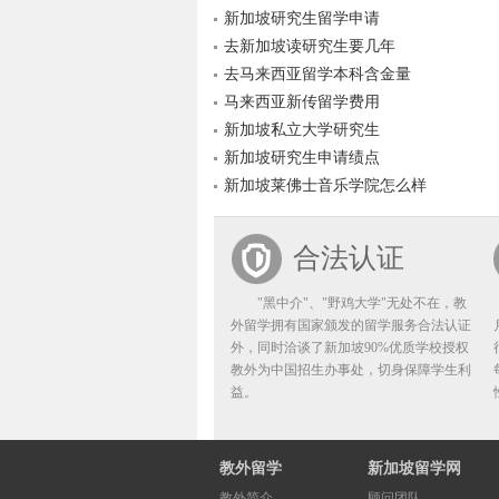
新加坡研究生留学申请
去新加坡读研究生要几年
去马来西亚留学本科含金量
马来西亚新传留学费用
新加坡私立大学研究生
新加坡研究生申请绩点
新加坡莱佛士音乐学院怎么样
合法认证
"黑中介"、"野鸡大学"无处不在，教
外留学拥有国家颁发的留学服务合法认证
外，同时洽谈了新加坡90%优质学校授权
教外为中国招生办事处，切身保障学生利
益。
教外留学
新加坡留学网
教外简介
顾问团队