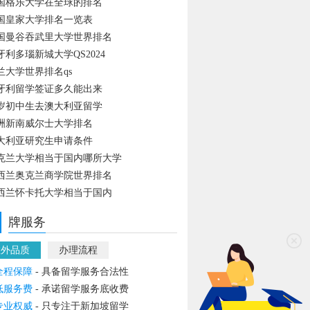
国格乐大学在全球的排名
国皇家大学排名一览表
国曼谷吞武里大学世界排名
牙利多瑙新城大学QS2024
兰大学世界排名qs
牙利留学签证多久能出来
4岁初中生去澳大利亚留学
洲新南威尔士大学排名
大利亚研究生申请条件
克兰大学相当于国内哪所大学
西兰奥克兰商学院世界排名
西兰怀卡托大学相当于国内
牌服务
教外品质
办理流程
全程保障
- 具备留学服务合法性
低服务费
- 承诺留学服务底收费
专业权威
- 只专注于新加坡留学