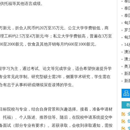
泰
提供托福等其他语言成绩。
泰
泰
匈
万新元，折合人民币约20万至35万元。公立大学学费较低，商
罗
理工科约2.5万至4万新元/年；私立大学学费较高，普遍在3万至
匈
0至2000新元，饮食及其他开销每月约600至1000新元。
1
澳
澳
奥
课程学习为主，通过考试、论文等完成学业，适合希望快速提升学
新
专业常见此学制。研究型硕士需2年，侧重学术研究，学生需在
新
合有志于从事科研或继续深造读博的学生。
品
目标院校与专业，结合自身背景和兴趣选择。接着，准备申请材
、托福）、个人陈述、推荐信等。随后，在院校申请系统提交申
备面试（部分专业有要求）。若获录取，会收到录取通知，需按