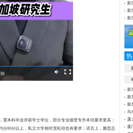
新
新
新
热
:38
新
新
新
马
厦
，需本科毕业并获学士学位，部分专业接受专升本但要求更高；
厦
均分80分以上，私立大学相对宽松但也有要求；语言上，雅思总