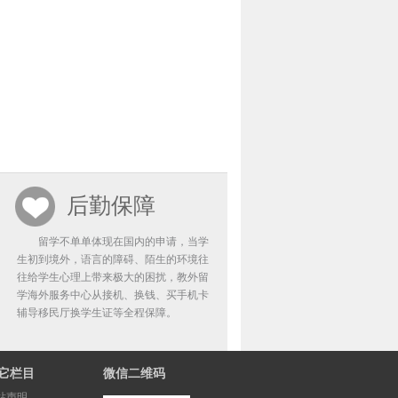
后勤保障
留学不单单体现在国内的申请，当学
生初到境外，语言的障碍、陌生的环境往
往给学生心理上带来极大的困扰，教外留
学海外服务中心从接机、换钱、买手机卡
辅导移民厅换学生证等全程保障。
它栏目
微信二维码
站声明