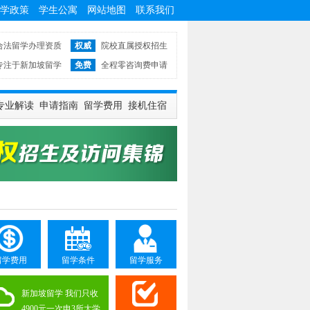
学政策
学生公寓
网站地图
联系我们
合法留学办理资质
权威
院校直属授权招生
专注于新加坡留学
免费
全程零咨询费申请
专业解读
申请指南
留学费用
接机住宿
留学费用
留学条件
留学服务
新加坡留学 我们只收
4900元一次申3所大学