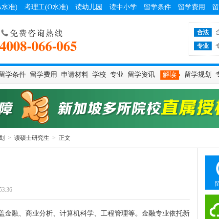
A水准)
考理工(O水准)
读幼儿园
读中小学
留学条件
留学费用
留
合法
专业
留学条件
留学费用
申请材料
学校
专业
留学资讯
解读
留学规划
划
>
读硕士研究生
>
正文
53:36
盖金融、商业分析、计算机科学、工程管理等。金融专业依托新