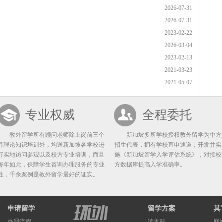
2026-07-31
2026-07-31
2023-02-22
2026-03-04
2023-02-13
2021-03-23
2021-05-07
专业权威
全程委托
教外留学所有顾问老师除上岗前三个
新加坡多所学校授权教外留学为中方
月理论知识培训外，均送新加坡各学校进
招生代表，拥有学校直申通道；开发并实
行实地访问参观以及校方专业培训，而且
施《新加坡留学入学评估系统》，对接校
每年如此，保障学生咨询办理服务的专业
方数据库提高入学准确率。
性，千余案例是教外留学最好的证实。
申请留学
留学方案
其
办理流程
读本科
网