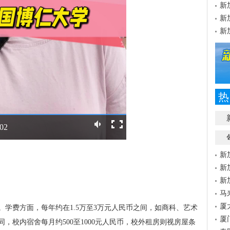
新
新
新
热
:02
新
新
新
马
厦
学费方面，每年约在1.5万至3万元人民币之间，如商科、艺术
厦
，校内宿舍每月约500至1000元人民币，校外租房则视房屋条