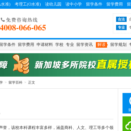
A水准)
考理工(O水准)
读幼儿园
读中小学
留学条件
留学费用
留
合法
专业
留学条件
留学费用
申请材料
学校
专业
留学资讯
解读
留学规划
学
>
留学百科
>
正文
6
声誉，该校本科课程丰富多样，涵盖商科、人文、理工等多个领