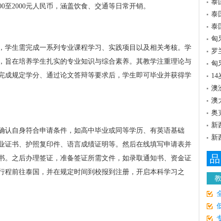
泰
0至2000元人民币，涵盖饮食、交通等日常开销。
泰
泰
匈
里，学生需完成一系列专业课程学习、实践项目以及相关考核。学
罗
，旨在培养学生扎实的专业知识与综合素养。其教学注重理论与
匈
完成规定学分、通过论文答辩等要求后，学生即可毕业并获得学
1
澳
澳
奥
新
确认自身符合申请条件，如高中毕业或同等学历、有英语基础
新
业证书、护照复印件、语言成绩证明等。然后在线填写申请表并
品
书。之后办理签证，准备签证所需文件，如录取通知书、资金证
行程前往泰国，并在规定时间到校报到注册，开启本科学习之