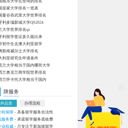
国格乐大学在全球的排名
国皇家大学排名一览表
国曼谷吞武里大学世界排名
牙利多瑙新城大学QS2024
兰大学世界排名qs
牙利留学签证多久能出来
4岁初中生去澳大利亚留学
洲新南威尔士大学排名
大利亚研究生申请条件
克兰大学相当于国内哪所大学
西兰奥克兰商学院世界排名
西兰怀卡托大学相当于国内
牌服务
教外品质
办理流程
全程保障
- 具备留学服务合法性
低服务费
- 承诺留学服务底收费
专业权威
- 只专注于新加坡留学