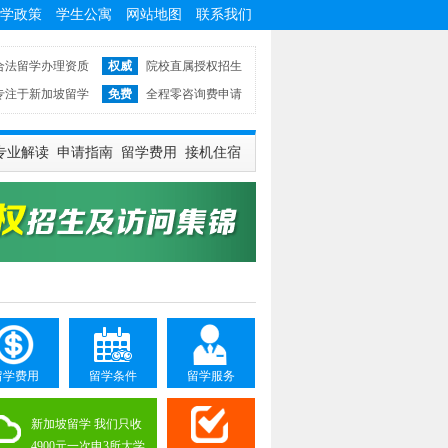
学政策
学生公寓
网站地图
联系我们
合法留学办理资质
权威
院校直属授权招生
专注于新加坡留学
免费
全程零咨询费申请
专业解读
申请指南
留学费用
接机住宿
留学费用
留学条件
留学服务
新加坡留学 我们只收
4900元一次申3所大学