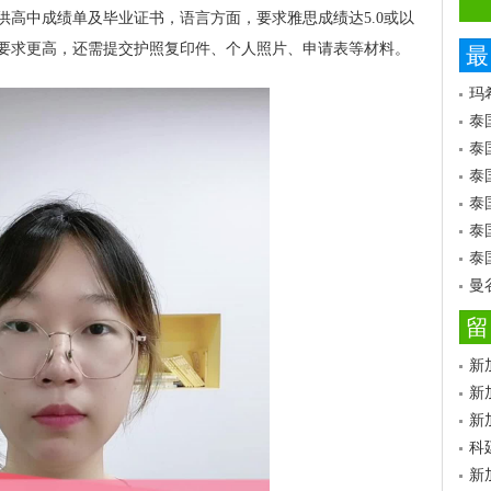
供高中成绩单及毕业证书，语言方面，要求雅思成绩达5.0或以
要求更高，还需提交护照复印件、个人照片、申请表等材料。
最
玛
泰
泰
泰
泰
泰
泰
曼
留
新
新
新
科
新