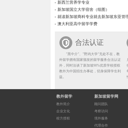
新西兰营养学专业
新加坡国立大学宿舍（组图）
就读新加坡商科专业就去新加坡东亚管
澳大利亚高中留学学费
合法认证
"黑中介"、"野鸡大学"无处不在，教
外留学拥有国家颁发的留学服务合法认证
外，同时洽谈了新加坡90%优质学校授权
教外为中国招生办事处，切身保障学生利
益。
教外留学
新加坡留学网
教外简介
顾问团队
企业文化
考察访问
校方授权
境外服务
代理合作