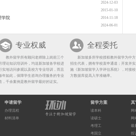
2024-12-03
2015-01-10
理学院
2014-11-18
2024-06-01
专业权威
全程委托
教外留学所有顾问老师除上岗前三个
新加坡多所学校授权教外留学为中方
月理论知识培训外，均送新加坡各学校进
招生代表，拥有学校直申通道；开发并实
行实地访问参观以及校方专业培训，而且
施《新加坡留学入学评估系统》，对接校
每年如此，保障学生咨询办理服务的专业
方数据库提高入学准确率。
性，千余案例是教外留学最好的证实。
申请留学
留学方案
其
办理流程
读本科
网
材料清单
读硕士
网
考理工
最
考国立
投