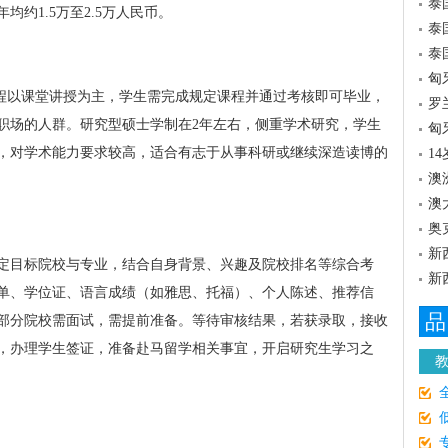
泰
约1.5万至2.5万人民币。
泰
泰
匈
课程以课堂讲授为主，学生需完成规定课程并通过考核即可毕业，
罗
职场的人群。研究型硕士学制在2年左右，侧重学术研究，学生
匈
，对学术能力要求较高，适合有志于从事科研或继续深造读博的
1
澳
澳
奥
新
定目标院校与专业，结合自身背景、兴趣及院校排名等综合考
新
单、学位证、语言成绩（如雅思、托福）、个人陈述、推荐信
品
部分院校需面试，需提前准备。等待审核结果，若获录取，接收
，办理学生签证，准备赴马留学相关事宜，开启研究生学习之