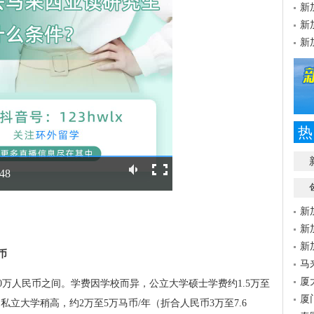
新
新
新
热
:48
新
新
新
币
马
厦
0万人民币之间。学费因学校而异，公立大学硕士学费约1.5万至
厦
），私立大学稍高，约2万至5万马币/年（折合人民币3万至7.6