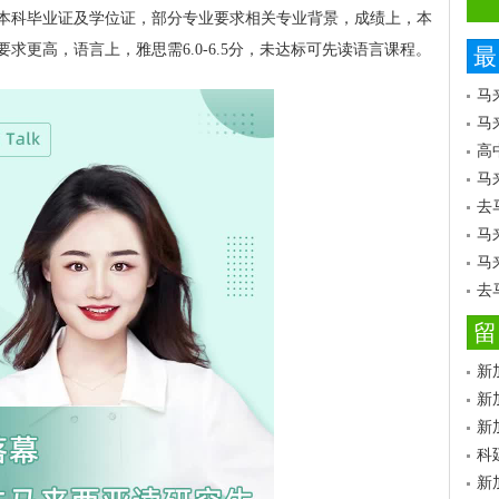
本科毕业证及学位证，部分专业要求相关专业背景，成绩上，本
求更高，语言上，雅思需6.0-6.5分，未达标可先读语言课程。
最
马
马
高
马
去
马
马
去
留
新
新
新
科
新