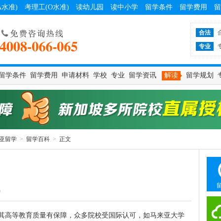
A水准)
考理工(O水准)
读幼儿园
读中小学
留学条件
留学费用
留
合法
专业
留学条件
留学费用
申请材料
学校
专业
留学资讯
解读
留学规划
亚留学
>
留学百科
>
正文
9
其高等教育质量有保障，众多院校受国际认可，如马来亚大学