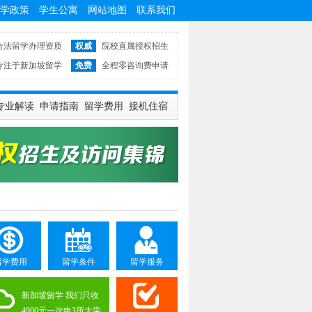
学政策
学生公寓
网站地图
联系我们
合法留学办理资质
权威
院校直属授权招生
专注于新加坡留学
免费
全程零咨询费申请
专业解读
申请指南
留学费用
接机住宿
留学费用
留学条件
留学服务
新加坡留学 我们只收
4900元一次申3所大学