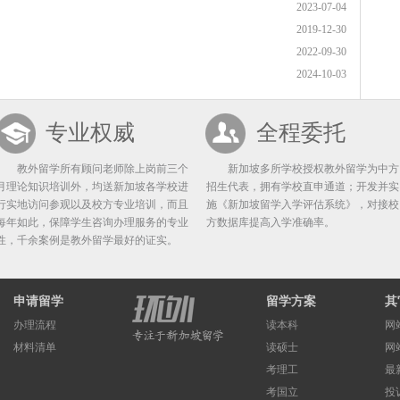
2023-07-04
2019-12-30
2022-09-30
2024-10-03
专业权威
全程委托
教外留学所有顾问老师除上岗前三个
新加坡多所学校授权教外留学为中方
月理论知识培训外，均送新加坡各学校进
招生代表，拥有学校直申通道；开发并实
行实地访问参观以及校方专业培训，而且
施《新加坡留学入学评估系统》，对接校
每年如此，保障学生咨询办理服务的专业
方数据库提高入学准确率。
性，千余案例是教外留学最好的证实。
申请留学
留学方案
其
办理流程
读本科
网
材料清单
读硕士
网
考理工
最
考国立
投