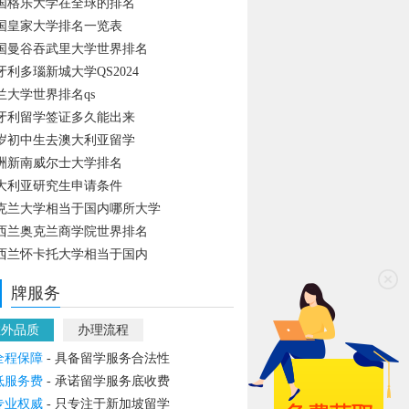
国格乐大学在全球的排名
国皇家大学排名一览表
国曼谷吞武里大学世界排名
牙利多瑙新城大学QS2024
兰大学世界排名qs
牙利留学签证多久能出来
4岁初中生去澳大利亚留学
洲新南威尔士大学排名
大利亚研究生申请条件
克兰大学相当于国内哪所大学
西兰奥克兰商学院世界排名
西兰怀卡托大学相当于国内
牌服务
教外品质
办理流程
全程保障
- 具备留学服务合法性
低服务费
- 承诺留学服务底收费
专业权威
- 只专注于新加坡留学