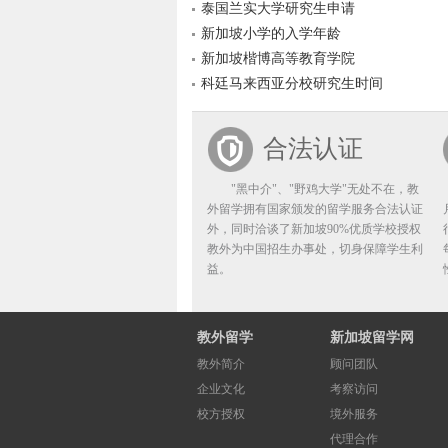
泰国兰实大学研究生申请
新加坡小学的入学年龄
新加坡楷博高等教育学院
科廷马来西亚分校研究生时间
合法认证
"黑中介"、"野鸡大学"无处不在，教
外留学拥有国家颁发的留学服务合法认证
外，同时洽谈了新加坡90%优质学校授权
教外为中国招生办事处，切身保障学生利
益。
教外留学
新加坡留学网
教外简介
顾问团队
企业文化
考察访问
校方授权
境外服务
代理合作