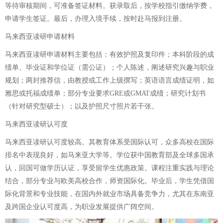
等待审核期间，可准备签证材料。获录取后，按学校指引缴纳学费，
申请学生签证。最后，办理入境手续，按时赴马报到注册。
马来西亚读研申请材料
马来西亚读研申请材料主要包括：有效护照及复印件；本科阶段的成
绩单、毕业证和学位证（需公证）；个人陈述，阐述研究兴趣与职业
规划；两封推荐信，由教授或工作上级撰写；英语语言成绩证明，如
雅思或托福成绩单；部分专业要求GRE或GMAT成绩；研究计划书
（针对研究型硕士）；以及护照尺寸照片若干张。
马来西亚读研认可度
马来西亚读研认可度较高。其教育体系受国际认可，众多高校在国际
排名中表现良好，如马来亚大学等。学位获中国教育部及全球多国承
认，回国可做学历认证，享受留学生优惠政策。课程注重实践与理论
结合，部分专业与欧美高校合作，师资国际化。毕业后，学生凭借国
际化背景和专业技能，在国内外就业市场具备竞争力，尤其在东南亚
及跨国企业认可度高，为职业发展提供广阔空间。