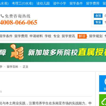
A水准)
考理工(O水准)
读幼儿园
读中小学
留学条件
留学费用
留
合法
专业
留学条件
留学费用
申请材料
学校
专业
留学资讯
解读
留学规划
学
>
留学百科
>
正文
19
论与本土商业实践，注重培养学生在东南亚市场的实战能力。申