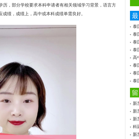
学历，部分学校要求本科申请者有相关领域学习背景，语言方
福相应成绩，成绩上，高中或本科成绩单需良好。
最
泰
泰
泰
泰
高
泰
泰
泰
留
新
新
新
科
新