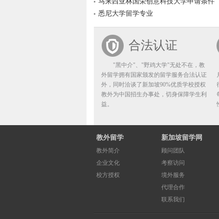
马来西亚林国荣创意科技大学申请条件
悉尼大学留学专业
合法认证
"黑中介"、"野鸡大学"无处不在，教
外留学拥有国家颁发的留学服务合法认证
外，同时洽谈了新加坡90%优质学校授权
教外为中国招生办事处，切身保障学生利
益。
教外留学
新加坡留学网
教外简介
顾问团队
企业文化
考察访问
校方授权
境外服务
代理合作
联系我们