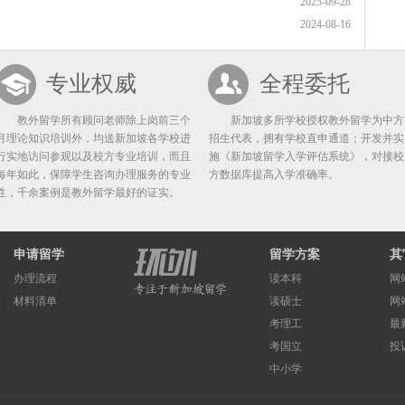
2025-09-28
2024-08-16
专业权威
全程委托
教外留学所有顾问老师除上岗前三个
新加坡多所学校授权教外留学为中方
月理论知识培训外，均送新加坡各学校进
招生代表，拥有学校直申通道；开发并实
行实地访问参观以及校方专业培训，而且
施《新加坡留学入学评估系统》，对接校
每年如此，保障学生咨询办理服务的专业
方数据库提高入学准确率。
性，千余案例是教外留学最好的证实。
申请留学
留学方案
其
办理流程
读本科
网
材料清单
读硕士
网
考理工
最
考国立
投
中小学