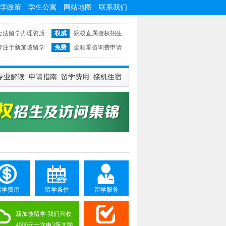
学政策
学生公寓
网站地图
联系我们
合法留学办理资质
权威
院校直属授权招生
专注于新加坡留学
免费
全程零咨询费申请
专业解读
申请指南
留学费用
接机住宿
留学费用
留学条件
留学服务
新加坡留学 我们只收
4900元一次申3所大学