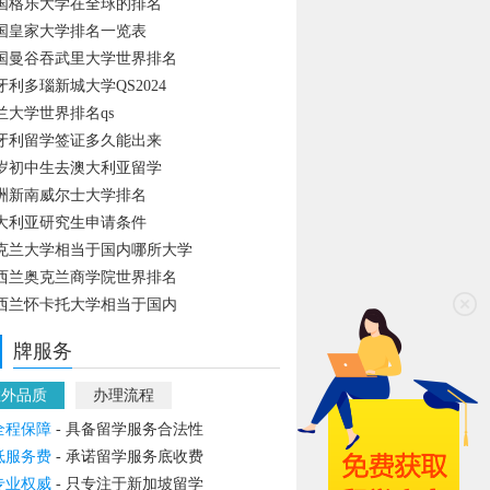
国格乐大学在全球的排名
国皇家大学排名一览表
国曼谷吞武里大学世界排名
牙利多瑙新城大学QS2024
兰大学世界排名qs
牙利留学签证多久能出来
4岁初中生去澳大利亚留学
洲新南威尔士大学排名
大利亚研究生申请条件
克兰大学相当于国内哪所大学
西兰奥克兰商学院世界排名
西兰怀卡托大学相当于国内
牌服务
教外品质
办理流程
全程保障
- 具备留学服务合法性
低服务费
- 承诺留学服务底收费
专业权威
- 只专注于新加坡留学