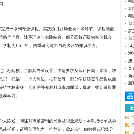
泰
销。
泰
泰
匈
需完成一系列专业课程、实践项目及毕业设计等环节。课程涵盖
罗
策略等内容，注重理论与实践结合。部分高校还提供实习机会，
匈
学制为1.5-2年，侧重研究能力与高级营销知识培养。
1
澳
澳
奥
定目标院校，了解其专业设置、申请要求及截止日期；接着，准
新
雅思、托福）、个人陈述、推荐信等，部分学校还需作品集或面
新
等待学校审核，期间需补充材料或参加面试；最后，收到录取通
品
赴泰学习。
个人陈述，阐述对市场营销的兴趣及职业规划；本科成绩单及学
思或托福，证明英语能力；推荐信，需2-3封，由教授或职场导