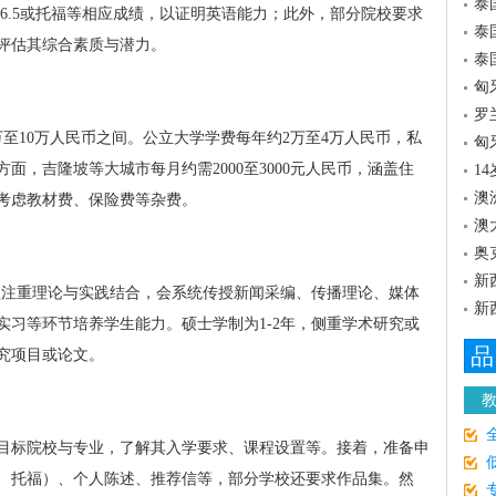
泰
至6.5或托福等相应成绩，以证明英语能力；此外，部分院校要求
泰
评估其综合素质与潜力。
泰
匈
罗
至10万人民币之间。公立大学学费每年约2万至4万人民币，私
匈
面，吉隆坡等大城市每月约需2000至3000元人民币，涵盖住
1
澳
考虑教材费、保险费等杂费。
澳
奥
新
课程注重理论与实践结合，会系统传授新闻采编、传播理论、媒体
新
实习等环节培养学生能力。硕士学制为1-2年，侧重学术研究或
品
究项目或论文。
目标院校与专业，了解其入学要求、课程设置等。接着，准备申
、托福）、个人陈述、推荐信等，部分学校还要求作品集。然