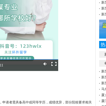
新
新
新
热
:11
新
新
新
马
厦
厦
，申请者需具备高中或同等学历，成绩优异，部分院校要求相关