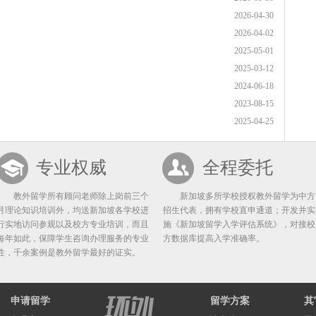
2026-04-30
2026-04-02
2025-05-01
2025-03-12
2024-06-18
2023-08-15
2025-04-25
专业权威
全程委托
教外留学所有顾问老师除上岗前三个
新加坡多所学校授权教外留学为中方
月理论知识培训外，均送新加坡各学校进
招生代表，拥有学校直申通道；开发并实
行实地访问参观以及校方专业培训，而且
施《新加坡留学入学评估系统》，对接校
每年如此，保障学生咨询办理服务的专业
方数据库提高入学准确率。
性，千余案例是教外留学最好的证实。
申请留学
留学方案
其