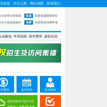
学政策
学生公寓
网站地图
联系我们
合法留学办理资质
权威
院校直属授权招生
专注于新加坡留学
免费
全程零咨询费申请
专业解读
申请指南
留学费用
接机住宿
留学费用
留学条件
留学服务
新加坡留学 我们只收
4900元一次申3所大学