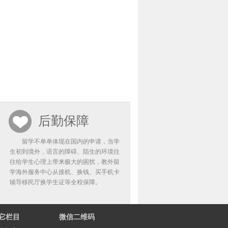
后勤保障
留学不单单体现在国内的申请，当学
生初到境外，语言的障碍、陌生的环境往
往给学生心理上带来极大的困扰，教外留
学海外服务中心从接机、换钱、买手机卡
辅导移民厅换学生证等全程保障。
它栏目
微信二维码