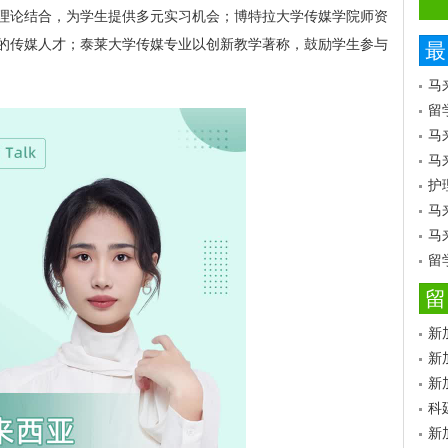
理论结合，为学生提供多元实习机会；博特拉大学传媒学院师资
的传媒人才；泰莱大学传媒专业以创新教学著称，鼓励学生参与
最
马
留
马
马
护
马
马
留
留
新
新
新
科
新