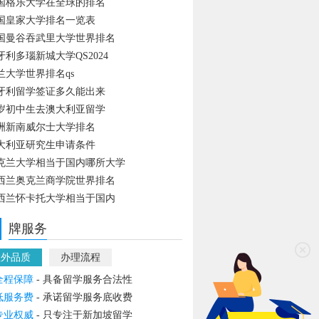
国格乐大学在全球的排名
国皇家大学排名一览表
国曼谷吞武里大学世界排名
牙利多瑙新城大学QS2024
兰大学世界排名qs
牙利留学签证多久能出来
4岁初中生去澳大利亚留学
洲新南威尔士大学排名
大利亚研究生申请条件
克兰大学相当于国内哪所大学
西兰奥克兰商学院世界排名
西兰怀卡托大学相当于国内
牌服务
教外品质
办理流程
全程保障
- 具备留学服务合法性
低服务费
- 承诺留学服务底收费
专业权威
- 只专注于新加坡留学