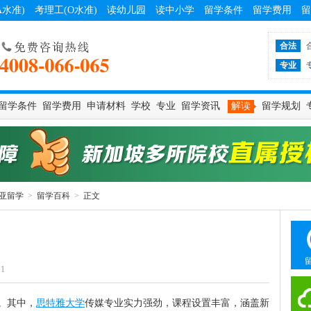
A水准)
考理工(O水准)
读幼儿园
读中小学
留学条件
留学费用
留
合法
专业
留学条件
留学费用
申请材料
学校
专业
留学资讯
解读
留学规划
亚留学
>
留学百科
>
正文
11
。其中，
思特雅大学
传媒专业实力强劲，课程设置丰富，涵盖新