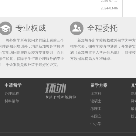
2026-07-17
2024-03-06
专业权威
全程委托
教外留学所有顾问老师除上岗前三个
新加坡多所学校授权教外留学为中方
月理论知识培训外，均送新加坡各学校进
招生代表，拥有学校直申通道；开发并实
行实地访问参观以及校方专业培训，而且
施《新加坡留学入学评估系统》，对接校
每年如此，保障学生咨询办理服务的专业
方数据库提高入学准确率。
性，千余案例是教外留学最好的证实。
申请留学
留学方案
其
办理流程
读本科
网
材料清单
读硕士
网
考理工
最
考国立
投
中小学