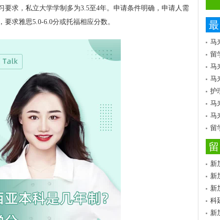
要求，私立大学学制多为3.5至4年。申请条件明确，申请人需
求雅思5.0-6.0分或托福相应分数。
最
马
留
马
马
护
马
马
留
留
新
新
新
科
新