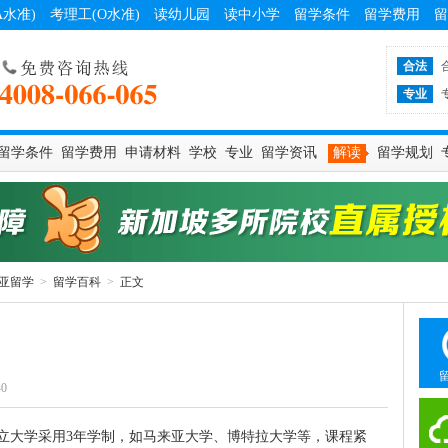
A水准)
考理工(O水准)
读幼儿园
读中小学
留学条件
留学费用
留
合法
专业
留学条件
留学费用
申请材料
学校
专业
留学资讯
解读
留学规划
亚留学
>
留学百科
>
正文
40
公立大学采用3年学制，如马来亚大学、博特拉大学等，课程紧