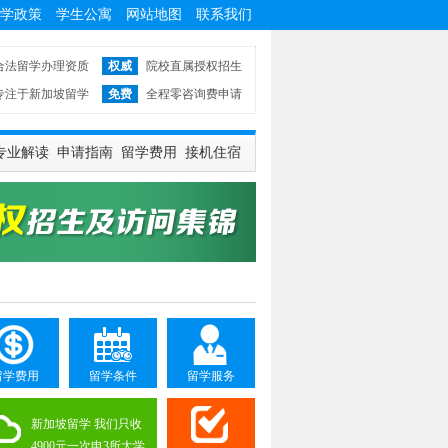
学政策
学生公寓
网站地图
联系我们
合法留学办理资质
权威
院校直属授权招生
专注于新加坡留学
免费
全程零咨询费申请
专业解读
申请指南
留学费用
接机住宿
留学费用
留学条件
留学服务
新加坡留学 我们只收
4900元一次申3所大学