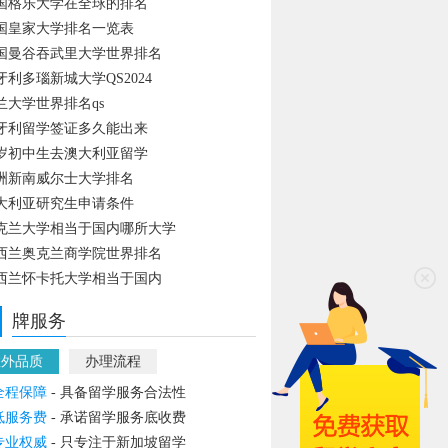
国格乐大学在全球的排名
国皇家大学排名一览表
国曼谷吞武里大学世界排名
牙利多瑙新城大学QS2024
兰大学世界排名qs
牙利留学签证多久能出来
4岁初中生去澳大利亚留学
洲新南威尔士大学排名
大利亚研究生申请条件
克兰大学相当于国内哪所大学
西兰奥克兰商学院世界排名
西兰怀卡托大学相当于国内
牌服务
教外品质
办理流程
全程保障
- 具备留学服务合法性
低服务费
- 承诺留学服务底收费
专业权威
- 只专注于新加坡留学