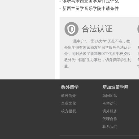
读研马来西亚留学条件是什么
新西兰留学音乐学院申请条件
合法认证
"黑中介"、"野鸡大学"无处不在，教
外留学拥有国家颁发的留学服务合法认证
外，同时洽谈了新加坡90%优质学校授权
教外为中国招生办事处，切身保障学生利
益。
教外留学
新加坡留学网
教外简介
顾问团队
企业文化
考察访问
校方授权
境外服务
代理合作
联系我们