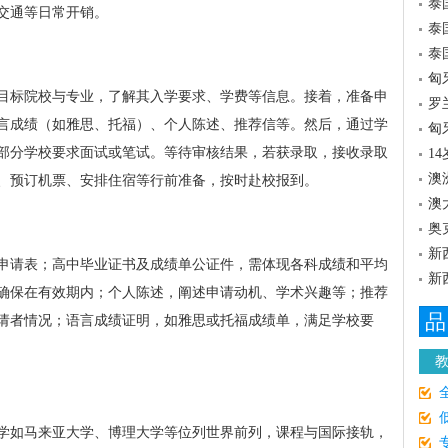
泰
、交通等日常开销。
泰
泰
匈
目标院校与专业，了解其入学要求、学费等信息。接着，准备申
罗
言成绩（如雅思、托福）、个人陈述、推荐信等。然后，通过学
匈
部分学校要求面试或笔试。等待审核结果，若获录取，接收录取
1
澳
、预订机票、安排住宿等行前准备，按时赴校报到。
澳
奥
新
申请表；高中毕业证书及成绩单公证件，需体现各科成绩和平均
新
确保在有效期内；个人陈述，阐述申请动机、学术兴趣等；推荐
品
请者情况；语言成绩证明，如雅思或托福成绩单，满足学校要
学如马来亚大学、博理大学等位列世界前列，课程与国际接轨，