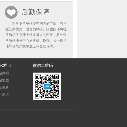
后勤保障
留学不单单体现在国内的申请，当学
生初到境外，语言的障碍、陌生的环境往
往给学生心理上带来极大的困扰，教外留
学海外服务中心从接机、换钱、买手机卡
辅导移民厅换学生证等全程保障。
它栏目
微信二维码
站声明
站地图
新更新
诉建议