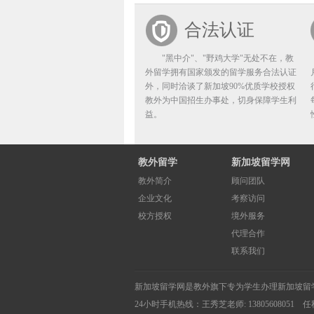
合法认证
"黑中介"、"野鸡大学"无处不在，教
外留学拥有国家颁发的留学服务合法认证
外，同时洽谈了新加坡90%优质学校授权
教外为中国招生办事处，切身保障学生利
益。
教外留学
新加坡留学网
教外简介
顾问团队
企业文化
考察访问
校方授权
境外服务
代理合作
联系我们
新加坡留学网
是教外旗下专为学生办理
新加坡留
24小时手机热线：
王秀芝老师: 13805608051 任