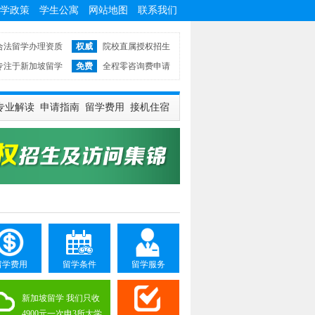
学政策
学生公寓
网站地图
联系我们
合法留学办理资质
权威
院校直属授权招生
专注于新加坡留学
免费
全程零咨询费申请
专业解读
申请指南
留学费用
接机住宿
留学费用
留学条件
留学服务
新加坡留学 我们只收
4900元一次申3所大学