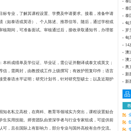
泰
泰
目标专业，了解其课程设置、学费及申请要求。接着，准备申请
泰
绩（如泰语或英语）、个人陈述、推荐信等。随后，通过学校或
匈
审核期间，可准备面试。审核通过后，接收录取通知书，办理签
罗
匈
1
澳
澳
：本科成绩单及学位证、毕业证，需公证并翻译成泰文或英文；
奥
荐信，需两封，由教授或工作上级撰写；有效护照复印件；语言
新
接受泰语水平证明；研究计划书，针对研究型硕士；以及近期护
新
品
国知名私立高校，在商科、教育等领域实力突出，课程设置贴合
学生实用技能。师资团队由资深学者与行业专家组成，可提供前
认可，且在国际上有影响力，部分专业与国外高校有合作交流。