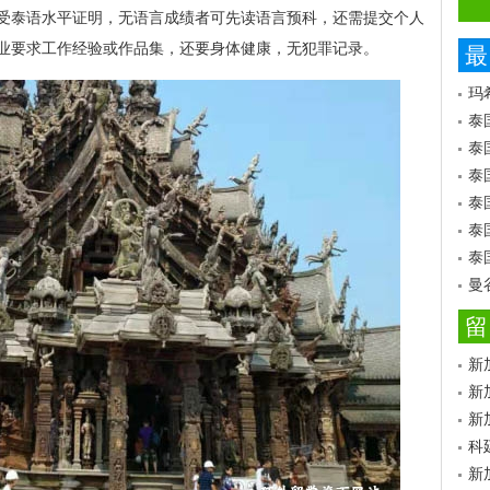
受泰语水平证明，无语言成绩者可先读语言预科，还需提交个人
业要求工作经验或作品集，还要身体健康，无犯罪记录。
最
玛
泰
泰
泰
泰
泰
泰
曼
留
新
新
新
科
新