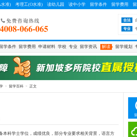
A水准)
考理工(O水准)
读幼儿园
读中小学
留学条件
留学费用
留
合法
专业
留学条件
留学费用
申请材料
学校
专业
留学资讯
解读
留学规划
学
>
留学百科
>
正文
2
备本科学士学位，成绩优良，部分专业要求相关背景，语言方