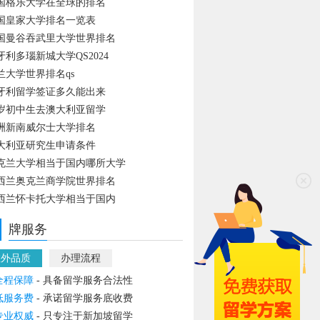
国格乐大学在全球的排名
国皇家大学排名一览表
国曼谷吞武里大学世界排名
牙利多瑙新城大学QS2024
兰大学世界排名qs
牙利留学签证多久能出来
4岁初中生去澳大利亚留学
洲新南威尔士大学排名
大利亚研究生申请条件
克兰大学相当于国内哪所大学
西兰奥克兰商学院世界排名
西兰怀卡托大学相当于国内
牌服务
教外品质
办理流程
全程保障
- 具备留学服务合法性
低服务费
- 承诺留学服务底收费
专业权威
- 只专注于新加坡留学