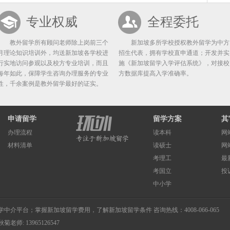
专业权威
全程委托
教外留学所有顾问老师除上岗前三个
新加坡多所学校授权教外留学为中方
月理论知识培训外，均送新加坡各学校进
招生代表，拥有学校直申通道；开发并实
行实地访问参观以及校方专业培训，而且
施《新加坡留学入学评估系统》，对接校
每年如此，保障学生咨询办理服务的专业
方数据库提高入学准确率。
性，千余案例是教外留学最好的证实。
申请留学
留学方案
其
办理流程
读本科
网
材料清单
读硕士
网
考理工
最
考国立
投
中小学
学中介
平台；掌握
新加坡留学费用
，了解
新加坡留学条件
咨询热线：4008-066-065
秋菊老师: 13965126547