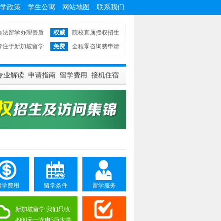
学政策
学生公寓
网站地图
联系我们
合法留学办理资质
权威
院校直属授权招生
专注于新加坡留学
免费
全程零咨询费申请
专业解读
申请指南
留学费用
接机住宿
留学费用
留学条件
留学服务
新加坡留学 我们只收
4900元一次申3所大学