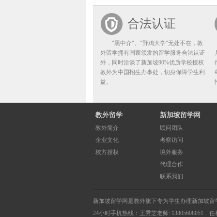
合法认证
"黑中介"、"野鸡大学"无处不在，教
外留学拥有国家颁发的留学服务合法认证
外，同时洽谈了新加坡90%优质学校授权
教外为中国招生办事处，切身保障学生利
益。
教外留学
新加坡留学网
教外简介
顾问团队
企业文化
考察访问
校方授权
境外服务
代理合作
联系我们
新加坡留学网
是教外旗下专为学生办理
新加坡留
24小时手机热线：
王秀芝老师: 13805608051 任