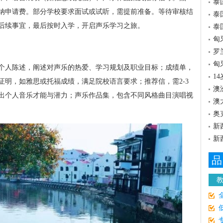
泰
纳申请费。部分学校要求面试或试听，需提前准备。等待审核结
泰
后续事宜，最后按时入学，开启声乐学习之旅。
泰
匈
罗
匈
个人陈述，阐述对声乐的热爱、学习规划及职业目标；成绩单，
1
证明，如雅思或托福成绩，满足院校语言要求；推荐信，需2-3
澳
出个人音乐才能与潜力；声乐作品集，包含不同风格曲目演唱视
澳
奥
新
新
品