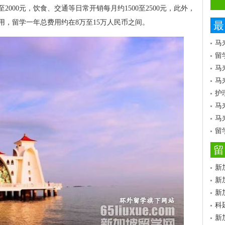
2000元，饮食、交通等日常开销每月约1500至2500元，此外，
用，留学一年总费用约在8万至15万人民币之间。
最
马
留
马
马
护
马
马
留
留
新
新
新
科
新