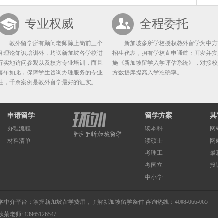
专业权威
全程委托
教外留学所有顾问老师除上岗前三个
新加坡多所学校授权教外留学为中方
月理论知识培训外，均送新加坡各学校进
招生代表，拥有学校直申通道；开发并实
行实地访问参观以及校方专业培训，而且
施《新加坡留学入学评估系统》，对接校
每年如此，保障学生咨询办理服务的专业
方数据库提高入学准确率。
性，千余案例是教外留学最好的证实。
申请留学
留学方案
其
办理流程
读本科
网
材料清单
读硕士
网
考理工
最
考国立
投
中小学
学中介
平台；掌握
新加坡留学费用
，了解
新加坡留学条件
咨询热线：4008-066-065
秋菊老师: 13965126547