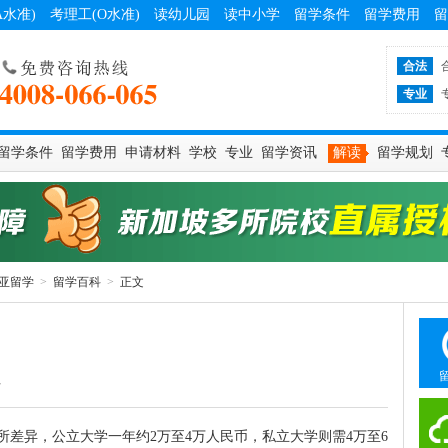
A水准)
考理工(O水准)
读幼儿园
读中小学
留学条件
留学费用
留
合法
专业
留学条件
留学费用
申请材料
学校
专业
留学资讯
解读
留学规划
亚留学
>
留学百科
>
正文
7
所差异，公立大学一年约2万至4万人民币，私立大学则需4万至6