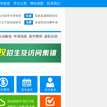
学政策
学生公寓
网站地图
联系我们
合法留学办理资质
权威
院校直属授权招生
专注于新加坡留学
免费
全程零咨询费申请
专业解读
申请指南
留学费用
接机住宿
留学费用
留学条件
留学服务
新加坡留学 我们只收
4900元一次申3所大学