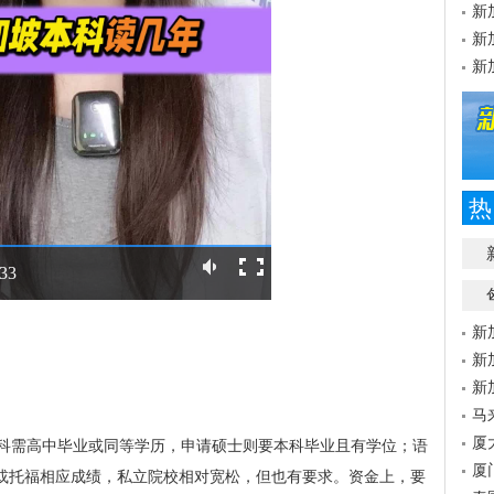
新
新
新
热
:33
新
新
新
马
厦
科需高中毕业或同等学历，申请硕士则要本科毕业且有学位；语
厦
以上或托福相应成绩，私立院校相对宽松，但也有要求。资金上，要