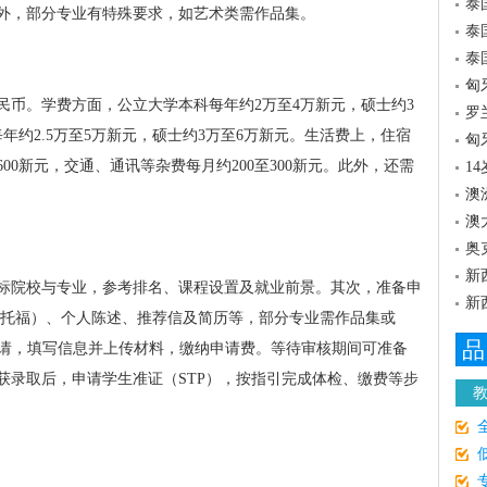
泰
外，部分专业有特殊要求，如艺术类需作品集。
泰
泰
匈
人民币。学费方面，公立大学本科每年约2万至4万新元，硕士约3
罗
年约2.5万至5万新元，硕士约3万至6万新元。生活费上，住宿
匈
至600新元，交通、通讯等杂费每月约200至300新元。此外，还需
1
澳
澳
奥
新
标院校与专业，参考排名、课程设置及就业前景。其次，准备申
新
/托福）、个人陈述、推荐信及简历等，部分专业需作品集或
品
线申请，填写信息并上传材料，缴纳申请费。等待审核期间可准备
获录取后，申请学生准证（STP），按指引完成体检、缴费等步