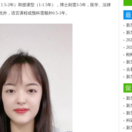
5-2年）和授课型（1-1.5年），博士则需3-5年，医学、法律
外，语言课程或预科需额外0.5-1年。
最
新
新
2
2
刚
新
去
新
留
新
新
新
科
新