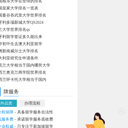
国格乐大学在全球的排名
国皇家大学排名一览表
国曼谷吞武里大学世界排名
牙利多瑙新城大学QS2024
兰大学世界排名qs
牙利留学签证多久能出来
4岁初中生去澳大利亚留学
洲新南威尔士大学排名
大利亚研究生申请条件
克兰大学相当于国内哪所大学
西兰奥克兰商学院世界排名
西兰怀卡托大学相当于国内
牌服务
教外品质
办理流程
全程保障
- 具备留学服务合法性
低服务费
- 承诺留学服务底收费
专业权威
- 只专注于新加坡留学