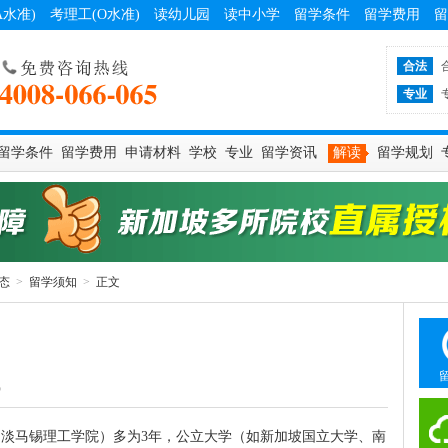
A水准)
考理工(O水准)
读幼儿园
读中小学
留学条件
留学费用
留
合法
专业
留学条件
留学费用
申请材料
学校
专业
留学资讯
解读
留学规划
态
>
留学须知
>
正文
5
（如淡马锡理工学院）多为3年，公立大学（如新加坡国立大学、南