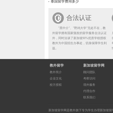
泰国留学费用多少
合法认证
"黑中介"、"野鸡大学"无处不在，教
外留学拥有国家颁发的留学服务合法认证
外，同时洽谈了新加坡90%优质学校授权
教外为中国招生办事处，切身保障学生利
益。
教外留学
新加坡留学网
教外简介
顾问团队
企业文化
考察访问
校方授权
境外服务
代理合作
联系我们
新加坡留学网
是教外旗下专为学生办理
新加坡留