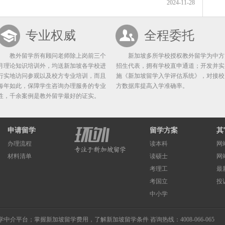
2024-11-28
专业权威
全程委托
教外留学所有顾问老师除上岗前三个
新加坡多所学校授权教外留学为中方
月理论知识培训外，均送新加坡各学校进
招生代表，拥有学校直申通道；开发并实
行实地访问参观以及校方专业培训，而且
施《新加坡留学入学评估系统》，对接校
每年如此，保障学生咨询办理服务的专业
方数据库提高入学准确率。
性，千余案例是教外留学最好的证实。
申请留学
留学方案
其
办理流程
读本科
网
材料清单
读硕士
网
考理工
最
考国立
投
中小学
学中介
平台；掌握
新加坡留学费用
，了解
新加坡留学条件
咨询热线：4008-066-065