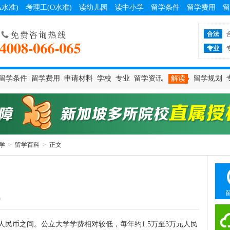
A水准)
考理工(O水准)
读幼儿园
读中小学
留学条件
留学费用
留
合法
专业
留学条件
留学费用
申请材料
学校
专业
留学资讯
解读
留学规划
学
>
留学百科
>
正文
9
人民币之间。公立大学学费相对较低，每年约1.5万至3万元人民