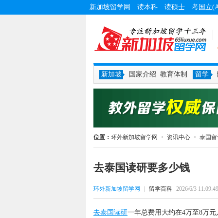
新加坡留学网
读本科
读硕士
考国立(
新加坡
国家介绍
教育体制
留学
位置：
环外新加坡留学网
>
资讯中心
>
泰国留
去泰国读研要多少钱
环外新加坡留学网
|
留学百科
2026/6/3 11:09:4
去泰国读研
一年总费用大约在4万至8万元