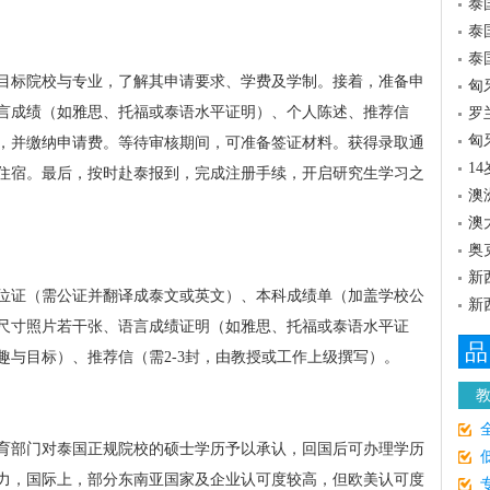
泰
泰
泰
目标院校与专业，了解其申请要求、学费及学制。接着，准备申
匈
言成绩（如雅思、托福或泰语水平证明）、个人陈述、推荐信
罗
匈
，并缴纳申请费。等待审核期间，可准备签证材料。获得录取通
1
住宿。最后，按时赴泰报到，完成注册手续，开启研究生学习之
澳
澳
奥
新
位证（需公证并翻译成泰文或英文）、本科成绩单（加盖学校公
新
尺寸照片若干张、语言成绩证明（如雅思、托福或泰语水平证
品
趣与目标）、推荐信（需2-3封，由教授或工作上级撰写）。
育部门对泰国正规院校的硕士学历予以承认，回国后可办理学历
力，国际上，部分东南亚国家及企业认可度较高，但欧美认可度