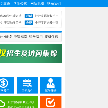
学政策
学生公寓
网站地图
联系我们
合法留学办理资质
权威
院校直属授权招生
专注于新加坡留学
免费
全程零咨询费申请
专业解读
申请指南
留学费用
接机住宿
留学费用
留学条件
留学服务
新加坡留学 我们只收
4900元一次申3所大学