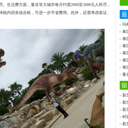
。生活费方面，曼谷等大城市每月约需2000至3000元人民币，
择校内宿舍或合租，可进一步节省费用。此外，还需考虑签证、
最
玛
泰
泰
泰
泰
泰
泰
曼
留
新
新
新
科
新