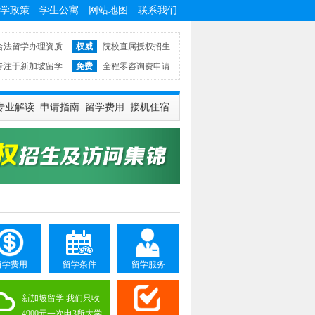
学政策
学生公寓
网站地图
联系我们
合法留学办理资质
权威
院校直属授权招生
专注于新加坡留学
免费
全程零咨询费申请
专业解读
申请指南
留学费用
接机住宿
留学费用
留学条件
留学服务
新加坡留学 我们只收
4900元一次申3所大学