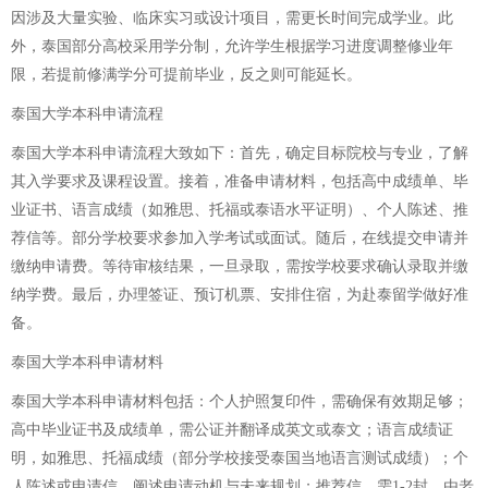
因涉及大量实验、临床实习或设计项目，需更长时间完成学业。此
外，泰国部分高校采用学分制，允许学生根据学习进度调整修业年
限，若提前修满学分可提前毕业，反之则可能延长。
泰国大学本科申请流程
泰国大学本科申请流程大致如下：首先，确定目标院校与专业，了解
其入学要求及课程设置。接着，准备申请材料，包括高中成绩单、毕
业证书、语言成绩（如雅思、托福或泰语水平证明）、个人陈述、推
荐信等。部分学校要求参加入学考试或面试。随后，在线提交申请并
缴纳申请费。等待审核结果，一旦录取，需按学校要求确认录取并缴
纳学费。最后，办理签证、预订机票、安排住宿，为赴泰留学做好准
备。
泰国大学本科申请材料
泰国大学本科申请材料包括：个人护照复印件，需确保有效期足够；
高中毕业证书及成绩单，需公证并翻译成英文或泰文；语言成绩证
明，如雅思、托福成绩（部分学校接受泰国当地语言测试成绩）；个
人陈述或申请信，阐述申请动机与未来规划；推荐信，需1-2封，由老