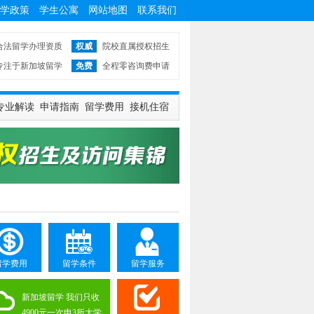
学政策
学生公寓
网站地图
联系我们
合法留学办理资质
权威
院校直属授权招生
专注于新加坡留学
免费
全程零咨询费申请
专业解读
申请指南
留学费用
接机住宿
留学费用
留学条件
留学服务
新加坡留学 我们只收
4900元一次申3所大学