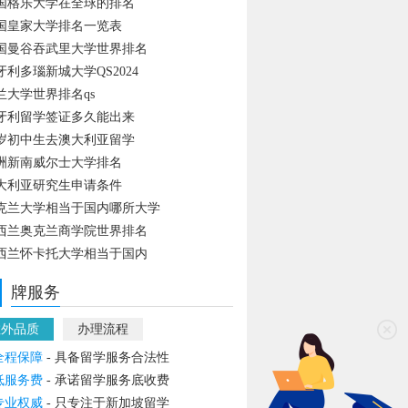
国格乐大学在全球的排名
国皇家大学排名一览表
国曼谷吞武里大学世界排名
牙利多瑙新城大学QS2024
兰大学世界排名qs
牙利留学签证多久能出来
4岁初中生去澳大利亚留学
洲新南威尔士大学排名
大利亚研究生申请条件
克兰大学相当于国内哪所大学
西兰奥克兰商学院世界排名
西兰怀卡托大学相当于国内
牌服务
教外品质
办理流程
全程保障
- 具备留学服务合法性
低服务费
- 承诺留学服务底收费
专业权威
- 只专注于新加坡留学