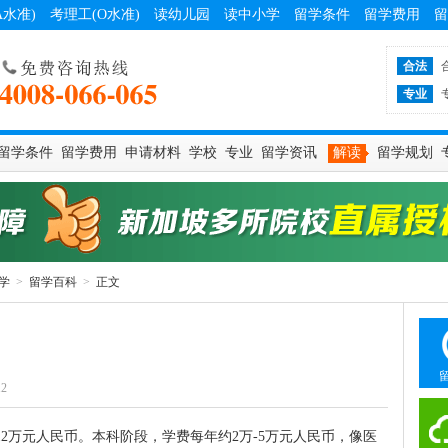
A水准)
考理工(O水准)
读幼儿园
读中小学
留学条件
留学费用
留
合法
专业
留学条件
留学费用
申请材料
学校
专业
留学资讯
解读
留学规划
学
>
留学百科
>
正文
12
12万元人民币。本科阶段，学费每年约2万-5万元人民币，像医