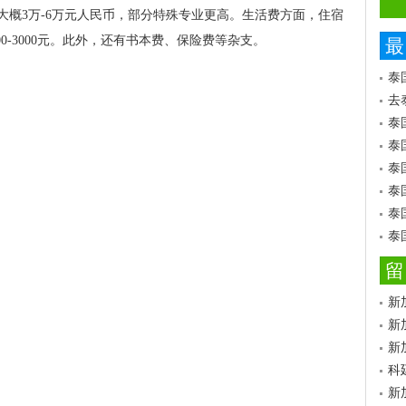
大概3万-6万元人民币，部分特殊专业更高。生活费方面，住宿
500-3000元。此外，还有书本费、保险费等杂支。
最
泰
去
泰
泰
泰
泰
泰
泰
留
新
新
新
科
新