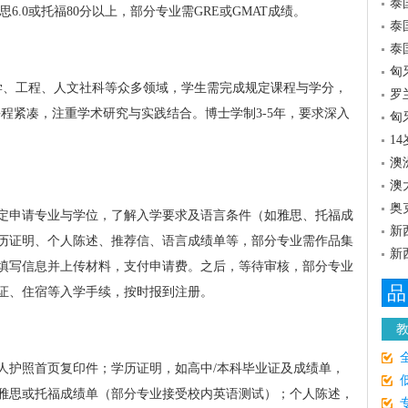
泰
思6.0或托福80分以上，部分专业需GRE或GMAT成绩。
泰
泰
匈
学、工程、人文社科等众多领域，学生需完成规定课程与学分，
罗
课程紧凑，注重学术研究与实践结合。博士学制3-5年，要求深入
匈
1
澳
澳
奥
定申请专业与学位，了解入学要求及语言条件（如雅思、托福成
新
历证明、个人陈述、推荐信、语言成绩单等，部分专业需作品集
新
填写信息并上传材料，支付申请费。之后，等待审核，部分专业
品
证、住宿等入学手续，按时报到注册。
人护照首页复印件；学历证明，如高中/本科毕业证及成绩单，
雅思或托福成绩单（部分专业接受校内英语测试）；个人陈述，