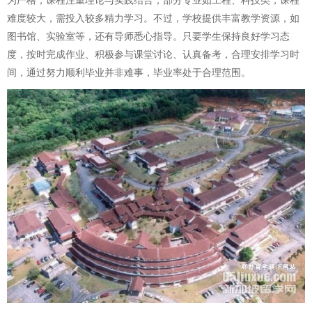
为严格，课程注重理论与实践结合，部分专业如工程、科技类，课程
难度较大，需投入较多精力学习。不过，学校提供丰富教学资源，如
图书馆、实验室等，还有导师悉心指导。只要学生保持良好学习态
度，按时完成作业、积极参与课堂讨论、认真备考，合理安排学习时
间，通过努力顺利毕业并非难事，毕业率处于合理范围。