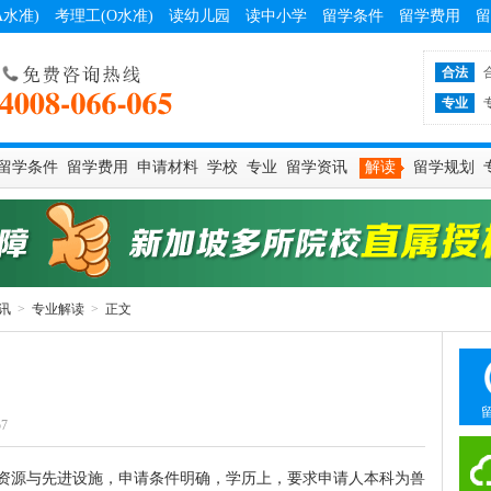
A水准)
考理工(O水准)
读幼儿园
读中小学
留学条件
留学费用
留
合法
专业
留学条件
留学费用
申请材料
学校
专业
留学资讯
解读
留学规划
讯
>
专业解读
>
正文
57
资源与先进设施，申请条件明确，学历上，要求申请人本科为兽