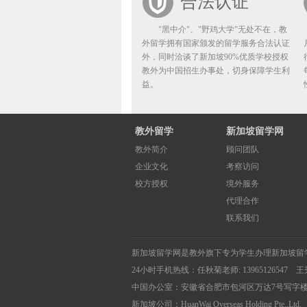
合法认证
"黑中介"、"野鸡大学"无处不在，教
外留学拥有国家颁发的留学服务合法认证
外，同时洽谈了新加坡90%优质学校授权
教外为中国招生办事处，切身保障学生利
益。
教外留学
新加坡留学网
教外简介
顾问团队
企业文化
考察访问
校方授权
境外服务
代理合作
联系我们
新加坡留学网
是教外旗下专为学生办理
新加坡留
24小时手机热线：
任秋菊老师: 13965126547 王
中国办公室：安徽省合肥市包河区万达7号写字楼
新加坡公司：HuanWai Overseas Holdi