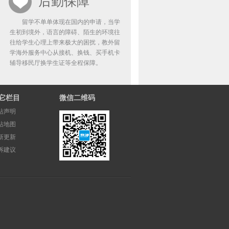
后勤保障
留学不单单体现在国内的申请，当学
生初到境外，语言的障碍、陌生的环境往
往给学生心理上带来极大的困扰，教外留
学海外服务中心从接机、换钱、买手机卡
辅导移民厅换学生证等全程保障。
它栏目
微信二维码
站声明
站地图
新更新
诉建议