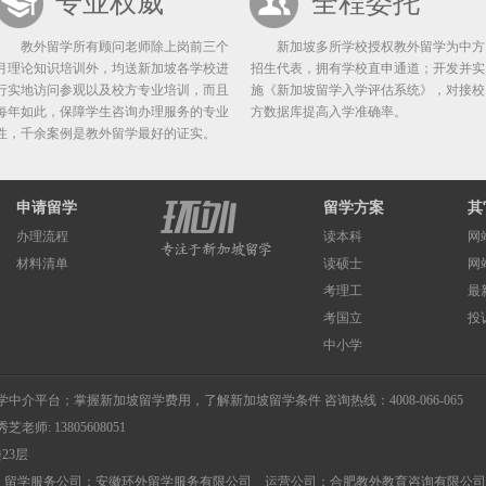
专业权威
全程委托
教外留学所有顾问老师除上岗前三个
新加坡多所学校授权教外留学为中方
月理论知识培训外，均送新加坡各学校进
招生代表，拥有学校直申通道；开发并实
行实地访问参观以及校方专业培训，而且
施《新加坡留学入学评估系统》，对接校
每年如此，保障学生咨询办理服务的专业
方数据库提高入学准确率。
性，千余案例是教外留学最好的证实。
申请留学
留学方案
其
办理流程
读本科
网
材料清单
读硕士
网
考理工
最
考国立
投
中小学
学中介
平台；掌握
新加坡留学费用
，了解
新加坡留学条件
咨询热线：4008-066-065
秀芝老师: 13805608051
23层
ng Pte.,Ltd. 留学服务公司：安徽环外留学服务有限公司 运营公司：合肥教外教育咨询有限公司