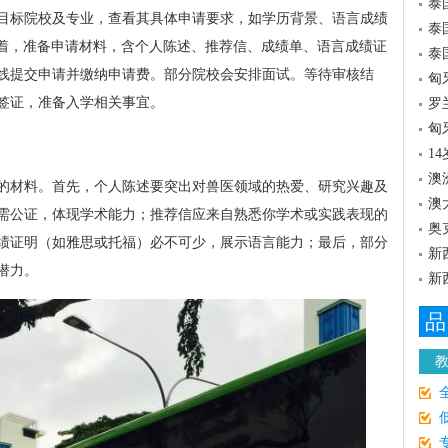
泰
目标院校及专业，查看其具体申请要求，如学历背景、语言成绩
泰
等。接着，准备申请材料，含个人陈述、推荐信、成绩单、语言成绩证
泰
线提交申请并缴纳申请费。部分院校会安排面试。等待审核结
匈
签证，准备入学相关事宜。
罗
匈
1
澳
的材料。首先，个人陈述要突出对兽医领域的热爱、研究兴趣及
澳
需公证，体现学术能力；推荐信应来自熟悉你学术或实践表现的
奥
绩证明（如雅思或托福）必不可少，展示语言能力；最后，部分
新
潜力。
新
品