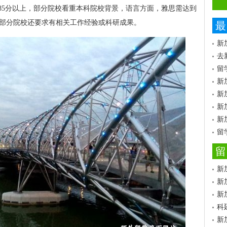
85分以上，部分院校看重本科院校背景，语言方面，雅思需达到
外，部分院校还要求有相关工作经验或科研成果。
最
新
去
留
新
新
新
新
留
留
新
新
新
科
新