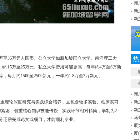
新
新
新
热
万至35万元人民币。公立大学如新加坡国立大学、南洋理工大
币约15万至25万元。私立大学费用可能更高，每年约4万至6万新
月约1500至2500新元，一年约1.8万至3万新元。
新
程侧重理论深度研究与实践综合培养，且包含较多实验、临床实习
新
新
排紧凑，侧重核心知识技能传授，实践环节相对精简，学制为2
马
分还需完成论文或项目，才能顺利毕业。
厦
厦