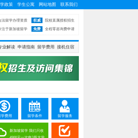
学政策
学生公寓
网站地图
联系我们
合法留学办理资质
权威
院校直属授权招生
专注于新加坡留学
免费
全程零咨询费申请
专业解读
申请指南
留学费用
接机住宿
留学费用
留学条件
留学服务
新加坡留学 我们只收
4900元一次申3所大学