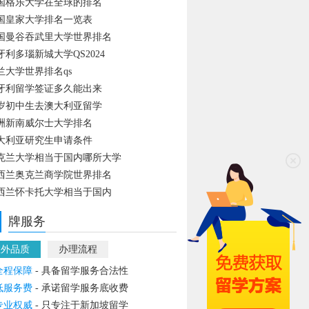
国格乐大学在全球的排名
国皇家大学排名一览表
国曼谷吞武里大学世界排名
牙利多瑙新城大学QS2024
兰大学世界排名qs
牙利留学签证多久能出来
4岁初中生去澳大利亚留学
洲新南威尔士大学排名
大利亚研究生申请条件
克兰大学相当于国内哪所大学
西兰奥克兰商学院世界排名
西兰怀卡托大学相当于国内
牌服务
教外品质
办理流程
全程保障
- 具备留学服务合法性
低服务费
- 承诺留学服务底收费
专业权威
- 只专注于新加坡留学