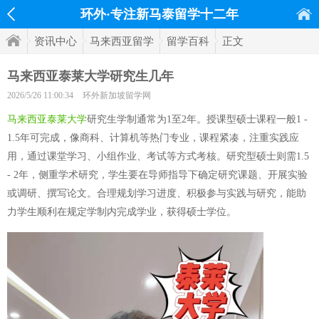
环外·专注新马泰留学十二年
资讯中心
马来西亚留学
留学百科
正文
马来西亚泰莱大学研究生几年
2026/5/26 11:00:34
环外新加坡留学网
马来西亚泰莱大学
研究生学制通常为1至2年。授课型硕士课程一般1 -
1.5年可完成，像商科、计算机等热门专业，课程紧凑，注重实践应
用，通过课堂学习、小组作业、考试等方式考核。研究型硕士则需1.5
- 2年，侧重学术研究，学生要在导师指导下确定研究课题、开展实验
或调研、撰写论文。合理规划学习进度、积极参与实践与研究，能助
力学生顺利在规定学制内完成学业，获得硕士学位。