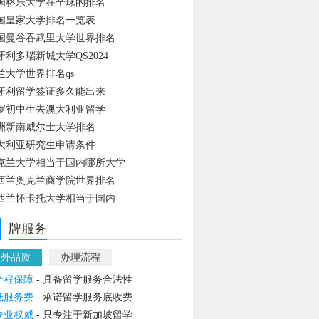
国格乐大学在全球的排名
国皇家大学排名一览表
国曼谷吞武里大学世界排名
牙利多瑙新城大学QS2024
兰大学世界排名qs
牙利留学签证多久能出来
4岁初中生去澳大利亚留学
洲新南威尔士大学排名
大利亚研究生申请条件
克兰大学相当于国内哪所大学
西兰奥克兰商学院世界排名
西兰怀卡托大学相当于国内
牌服务
教外品质
办理流程
全程保障
- 具备留学服务合法性
低服务费
- 承诺留学服务底收费
专业权威
- 只专注于新加坡留学