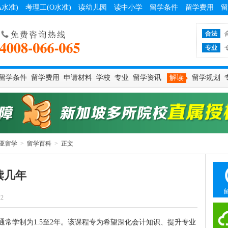
A水准)
考理工(O水准)
读幼儿园
读中小学
留学条件
留学费用
留
合法
专业
留学条件
留学费用
申请材料
学校
专业
留学资讯
解读
留学规划
亚留学
>
留学百科
>
正文
读几年
22
通常学制为1.5至2年。该课程专为希望深化会计知识、提升专业