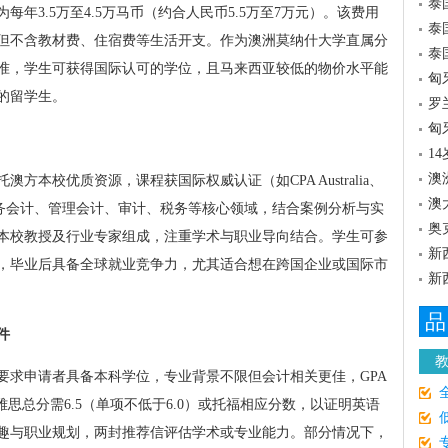
泰
年3.5万至4.5万马币（约合人民币5.5万至7万元）。该费用
泰
但不含教材费、住宿费等生活开支。作为澳洲莫纳什大学直属分
泰
准，学生可获得国际认可的学位，且马来西亚较低的物价水平能
匈
的留学生。
罗
匈
1
澳
本校优质资源，课程获国际权威认证（如CPA Australia、
澳
财务会计、管理会计、审计、税务等核心领域，结合案例分析与实
奥
本校教授及行业专家组成，注重学术与职业导向结合。学生可参
新
，毕业后具备全球就业竞争力，尤其适合想在跨国企业或国际市
新
品
件
要求申请者具备本科学位，专业背景不限但会计相关更佳，GPA
，雅思总分需6.5（单项不低于6.0）或托福相应分数，以证明英语
趣与职业规划，两封推荐信评估学术或专业能力。部分情况下，