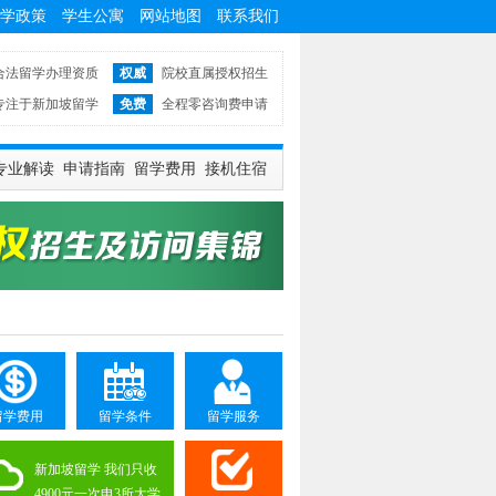
学政策
学生公寓
网站地图
联系我们
合法留学办理资质
权威
院校直属授权招生
专注于新加坡留学
免费
全程零咨询费申请
专业解读
申请指南
留学费用
接机住宿
留学费用
留学条件
留学服务
新加坡留学 我们只收
4900元一次申3所大学