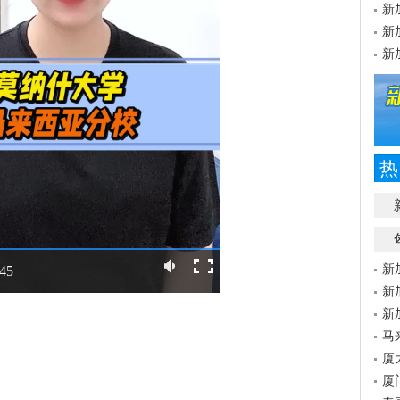
新
新
新
热
新
:45
新
新
马
厦
厦