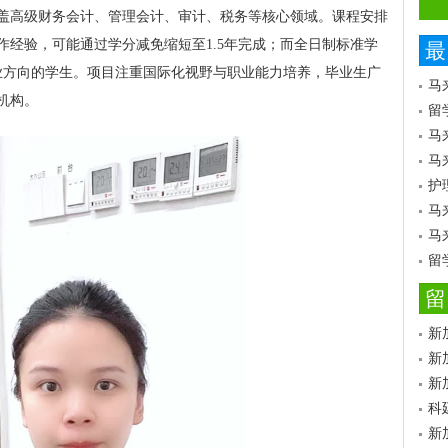
盖高级财务会计、管理会计、审计、税务等核心领域。课程安排
作经验，可能通过学分减免缩短至1.5年完成；而全日制标准学
最
业方向的学生。项目注重国际化视野与职业能力培养，毕业生广
马
机构。
留
马
马
护
马
马
留
留
新
新
新
科
新