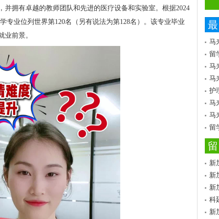
并拥有卓越的教师团队和先进的医疗设备和实验室。根据2024
学专业位列世界第120名（另有说法为第128名）。该专业毕业
最
就业前景。
马
留
马
马
护
马
马
留
留
新
新
新
科
新