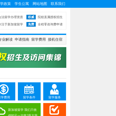
学政策
学生公寓
网站地图
联系我们
合法留学办理资质
权威
院校直属授权招生
专注于新加坡留学
免费
全程零咨询费申请
专业解读
申请指南
留学费用
接机住宿
留学费用
留学条件
留学服务
新加坡留学 我们只收
4900元一次申3所大学