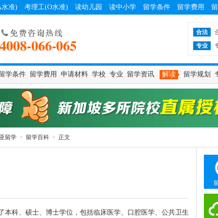
A水准)
考理工(O水准)
读幼儿园
读中小学
留学条件
留学费用
留
合法
专业
留学条件
留学费用
申请材料
学校
专业
留学资讯
解读
留学规划
亚留学
>
留学百科
>
正文
2
了本科、硕士、博士学位，包括临床医学、口腔医学、公共卫生