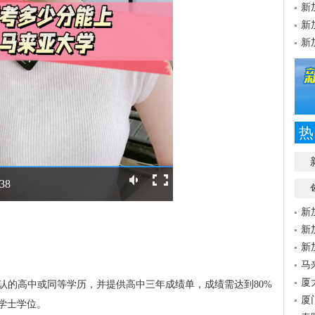
新
新
新
热
:38
新
新
新
马
厦
承认的高中或同等学历，并提供高中三年成绩单，成绩需达到80%
厦
学士学位。