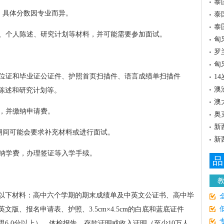
泰
5分，具体分数因专业而异。
泰
泰
信、个人陈述、研究计划等材料，并可能需要参加面试。
匈
罗
匈
学位证和毕业证公证件、护照首页扫描件、语言成绩单扫描件
1
澳
陈述和研究计划等。
澳
请，并缴纳申请费。
奥
新
，期间可能会要求补充材料或进行面试。
新
缴纳学费，办理签证等入学手续。
品
以下材料：高中六个学期的期末成绩单及中英文公证书、高中毕
版、报名申请表、护照、3.5cm×4.5cm的白底和蓝底证件
6.0分以上）、体检报告、存款证明或收入证明（至少10万人