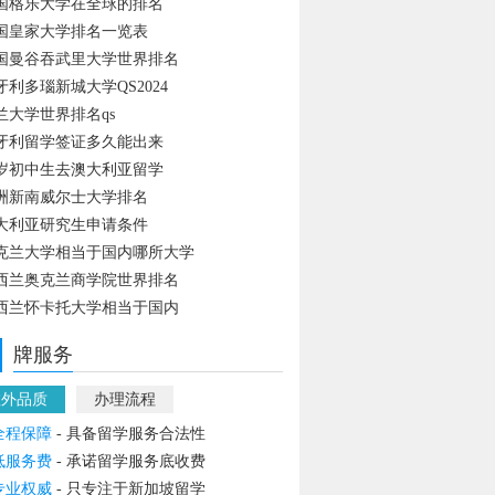
国格乐大学在全球的排名
国皇家大学排名一览表
国曼谷吞武里大学世界排名
牙利多瑙新城大学QS2024
兰大学世界排名qs
牙利留学签证多久能出来
4岁初中生去澳大利亚留学
洲新南威尔士大学排名
大利亚研究生申请条件
克兰大学相当于国内哪所大学
西兰奥克兰商学院世界排名
西兰怀卡托大学相当于国内
牌服务
教外品质
办理流程
全程保障
- 具备留学服务合法性
低服务费
- 承诺留学服务底收费
专业权威
- 只专注于新加坡留学