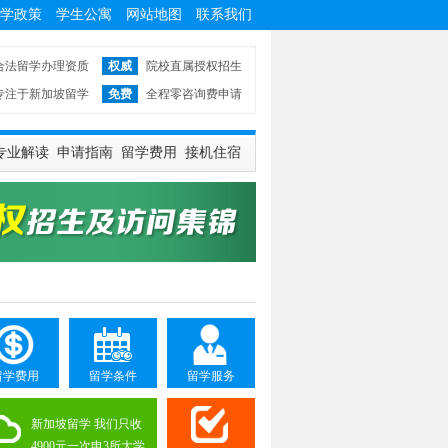
学政策
学生公寓
网站地图
联系我们
合法留学办理资质
权威
院校直属授权招生
专注于新加坡留学
免费
全程零咨询费申请
专业解读
申请指南
留学费用
接机住宿
留学费用
留学条件
留学服务
新加坡留学 我们只收
4900元一次申3所大学