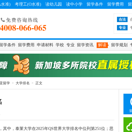
A水准)
考理工(O水准)
读幼儿园
读中小学
留学条件
留学费用
留
合法
专业
留学条件
留学费用
申请材料
学校
专业
留学资讯
解读
留学规划
亚留学
>
大学排名
>
正文
名
4
其中，泰莱大学在2025年QS世界大学排名中位列第251位；思