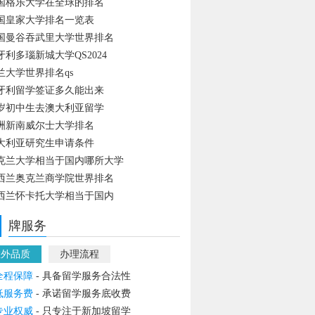
国格乐大学在全球的排名
国皇家大学排名一览表
国曼谷吞武里大学世界排名
牙利多瑙新城大学QS2024
兰大学世界排名qs
牙利留学签证多久能出来
4岁初中生去澳大利亚留学
洲新南威尔士大学排名
大利亚研究生申请条件
克兰大学相当于国内哪所大学
西兰奥克兰商学院世界排名
西兰怀卡托大学相当于国内
牌服务
教外品质
办理流程
全程保障
- 具备留学服务合法性
低服务费
- 承诺留学服务底收费
专业权威
- 只专注于新加坡留学