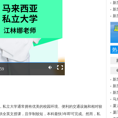
新
新
新
热
:59
新
新
新
马
厦
，私立大学通常拥有优美的校园环境、便利的交通设施和相对较
厦
供全英文授课，且学制较短，本科最快3年即可完成。然而，私