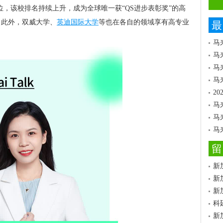
65位，该校排名持续上升，成为全球唯一获“QS进步表彰奖”的高
。此外，双威大学、
英迪国际大学
等也在各自的领域享有高专业
最
马
马
马
马
2
马
马
马
留
新
新
新
科
新