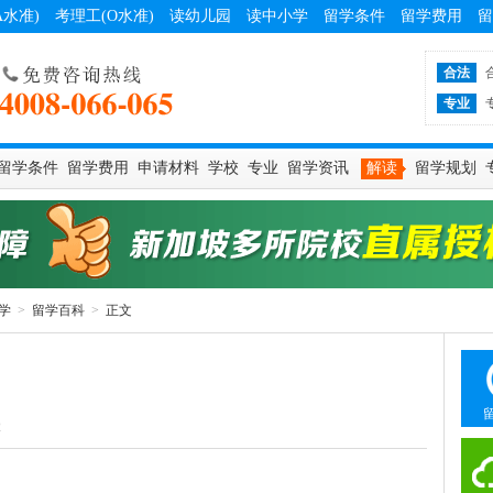
A水准)
考理工(O水准)
读幼儿园
读中小学
留学条件
留学费用
留
合法
专业
留学条件
留学费用
申请材料
学校
专业
留学资讯
解读
留学规划
学
>
留学百科
>
正文
2