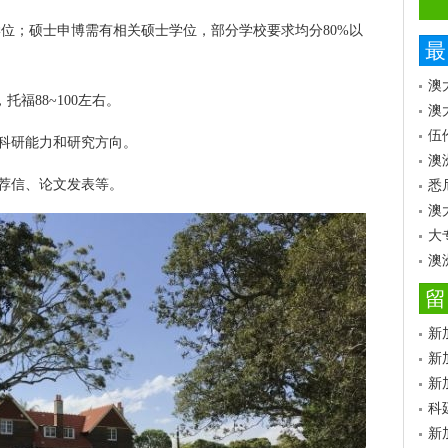
誉学位；硕士申博需有相关硕士学位，部分学校要求均分80%以
最
澳
），托福88~100左右。
澳
伍
现科研能力和研究方向。
澳
推荐信、论文发表等。
悉
澳
大
澳
留
新
新
新
科
新