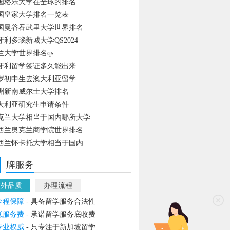
国格乐大学在全球的排名
国皇家大学排名一览表
国曼谷吞武里大学世界排名
牙利多瑙新城大学QS2024
兰大学世界排名qs
牙利留学签证多久能出来
4岁初中生去澳大利亚留学
洲新南威尔士大学排名
大利亚研究生申请条件
克兰大学相当于国内哪所大学
西兰奥克兰商学院世界排名
西兰怀卡托大学相当于国内
牌服务
教外品质
办理流程
全程保障
- 具备留学服务合法性
低服务费
- 承诺留学服务底收费
专业权威
- 只专注于新加坡留学