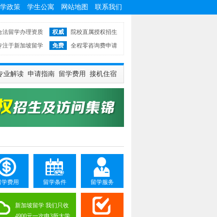
学政策
学生公寓
网站地图
联系我们
合法留学办理资质
权威
院校直属授权招生
专注于新加坡留学
免费
全程零咨询费申请
专业解读
申请指南
留学费用
接机住宿
留学费用
留学条件
留学服务
新加坡留学 我们只收
4900元一次申3所大学