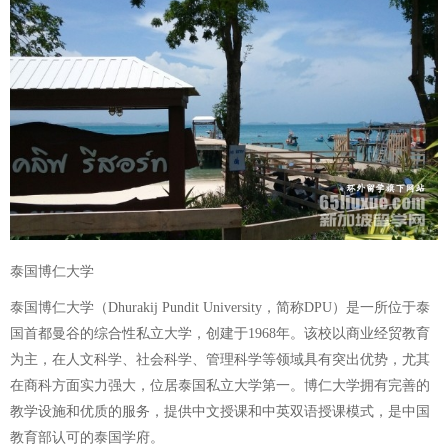
泰国博仁大学
泰国博仁大学（Dhurakij Pundit University，简称DPU）是一所位于泰
国首都曼谷的综合性私立大学，创建于1968年。该校以商业经贸教育
为主，在人文科学、社会科学、管理科学等领域具有突出优势，尤其
在商科方面实力强大，位居泰国私立大学第一。博仁大学拥有完善的
教学设施和优质的服务，提供中文授课和中英双语授课模式，是中国
教育部认可的泰国学府。