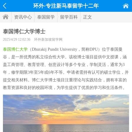
环外·专注新马泰留学十二年
资讯中心
泰国留学
留学百科
正文
泰国博仁大学博士
2025/4/29 12:02:36
环外新加坡留学网
泰国博仁大学
（Dhurakij Pundit University，简称DPU）位于泰国曼
谷，是一所优秀的私立综合性大学。该校博士项目提供中文授课，涵
盖工商管理、教育管理、创意设计等多个专业，学制灵活，通常为3
年，修学期限3年至5年或6年不等。申请者需持有认可的硕士学位，并
提交相关材料。博仁大学博士项目注重理论与实践结合，拥有丰富的
教育资源和良好的校园环境，为学生提供了优质的学习和生活条件。