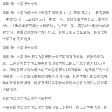
泰国博仁大学博士专业
泰国博仁大学的博士专业涵盖工商管理（中文/双语/英文）、教育管理
（中文/双语）以及创意设计（中文）等。这些专业学制灵活，通常为
3年，注重学术研究和独立科研能力的培养。学生需完成一定学分的课
程学习，并通过论文答辩方可毕业。其博士项目含金量高，是攻读博
士学位的优质选择。
泰国博仁大学博士学费
泰国博仁大学博士课程的学费因专业不同而有所差异。根据最新信
息，工商管理哲学博士和教育管理哲学博士的三年总学费为125万泰
铢，而创意设计哲学博士的三年总学费为135万泰铢。这些费用为一次
性缴费，不包含生活费和住宿费等其他开销。具体学费可能会根据每
年的政策有所调整，建议直接联系学校或查阅学校官方网站以获取最
准确信息。
泰国博仁大学博士留学申请材料
申请泰国博仁大学博士留学需要准备以下材料：博士入学申请表、护