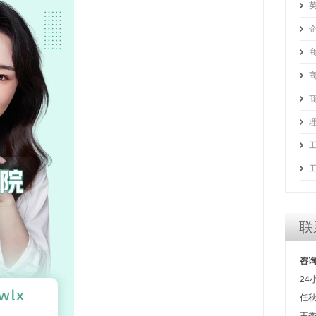
商
商
联
咨
24
任秋