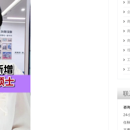
商
商
联
咨
24
任秋