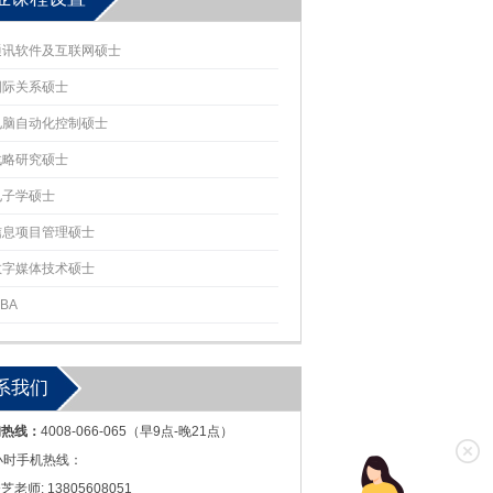
通讯软件及互联网硕士
国际关系硕士
电脑自动化控制硕士
战略研究硕士
电子学硕士
信息项目管理硕士
数字媒体技术硕士
BA
系我们
询热线：
4008-066-065（早9点-晚21点）
小时手机热线：
芝老师: 13805608051