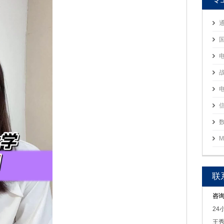
M
联
咨
24
王秀