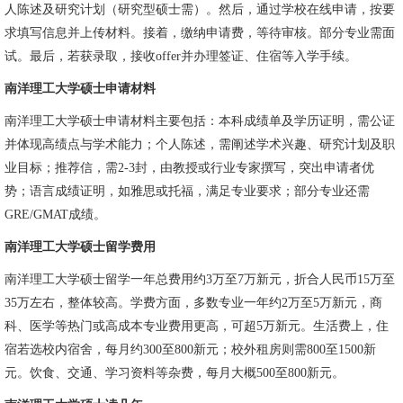
人陈述及研究计划（研究型硕士需）。然后，通过学校在线申请，按要
求填写信息并上传材料。接着，缴纳申请费，等待审核。部分专业需面
试。最后，若获录取，接收offer并办理签证、住宿等入学手续。
南洋理工大学硕士申请材料
南洋理工大学硕士申请材料主要包括：本科成绩单及学历证明，需公证
并体现高绩点与学术能力；个人陈述，需阐述学术兴趣、研究计划及职
业目标；推荐信，需2-3封，由教授或行业专家撰写，突出申请者优
势；语言成绩证明，如雅思或托福，满足专业要求；部分专业还需
GRE/GMAT成绩。
南洋理工大学硕士留学费用
南洋理工大学硕士留学一年总费用约3万至7万新元，折合人民币15万至
35万左右，整体较高。学费方面，多数专业一年约2万至5万新元，商
科、医学等热门或高成本专业费用更高，可超5万新元。生活费上，住
宿若选校内宿舍，每月约300至800新元；校外租房则需800至1500新
元。饮食、交通、学习资料等杂费，每月大概500至800新元。