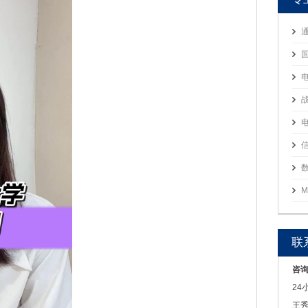
M
联
咨
24
王秀