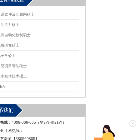
通讯软件及互联网硕士
国际关系硕士
电脑自动化控制硕士
战略研究硕士
电子学硕士
信息项目管理硕士
数字媒体技术硕士
BA
系我们
询热线：
4008-066-065（早9点-晚21点）
小时手机热线：
芝老师: 13805608051