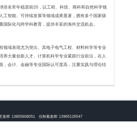
球排名常年稳居前20，以工程、科技、商科和自然科学领
人工智能、可持续发展等领域成果显著，拥有多个国家级
重国际化与跨学科教育，提供丰富的海外交流机会。
程领域表现尤为突出。其电子电气工程、材料科学等专业
培养大量创新人才。计算机科学专业紧跟行业前沿，在人
面，会计、金融等专业国际认可度高，注重实践与理论结
老师: 13805608051 任秋菊老师: 13965126547
新加坡南洋理工大学
留学咨询和办理服务。