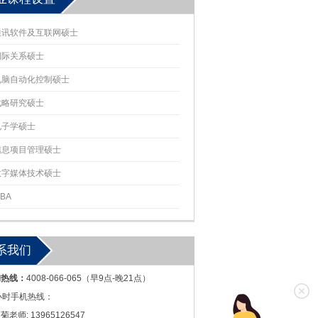
通讯软件及互联网硕士
国际关系硕士
电脑自动化控制硕士
战略研究硕士
电子学硕士
信息项目管理硕士
数字媒体技术硕士
BA
系我们
询热线：
4008-066-065（早9点-晚21点）
小时手机热线：
菊老师: 13965126547