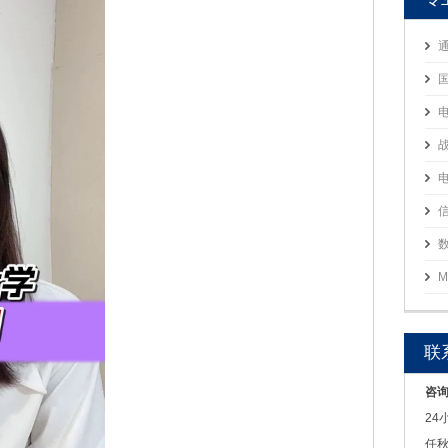
M
联
咨
24
任秋