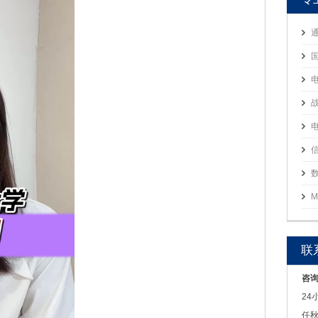
M
联
咨
24
任秋