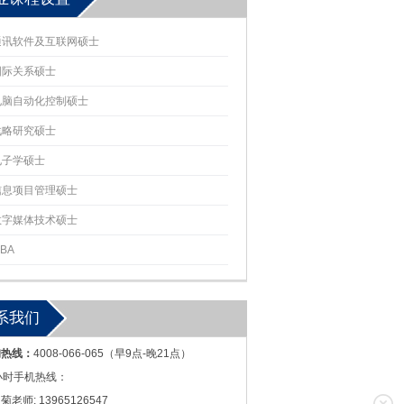
通讯软件及互联网硕士
国际关系硕士
电脑自动化控制硕士
战略研究硕士
电子学硕士
信息项目管理硕士
数字媒体技术硕士
BA
系我们
询热线：
4008-066-065（早9点-晚21点）
小时手机热线：
菊老师: 13965126547